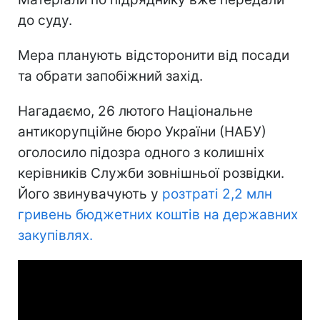
до суду.
Мера планують відсторонити від посади
та обрати запобіжний захід.
Нагадаємо, 26 лютого Національне
антикорупційне бюро України (НАБУ)
оголосило підозра одного з колишніх
керівників Служби зовнішньої розвідки.
Його звинувачують у
розтраті 2,2 млн
гривень бюджетних коштів на державних
закупівлях.