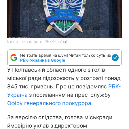
Ілюстративне фото (РБК-Україна)
Не трать время на шум! Читай только суть из
РБК-Украина в Google
У Полтавській області одного з голів
міської ради підозрюють у розтраті понад
845 тис. гривень. Про це повідомляє
РБК-
Україна
з посиланням на прес-службу
Офісу генерального прокурора.
За версією слідства, голова міськради
ймовірно уклав з директором