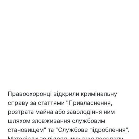
Правоохоронці відкрили кримінальну
справу за статтями "Привласнення,
розтрата майна або заволодіння ним
шляхом зловживання службовим
становищем" та "Службове підроблення".
Матеріали по підряднику вже передали