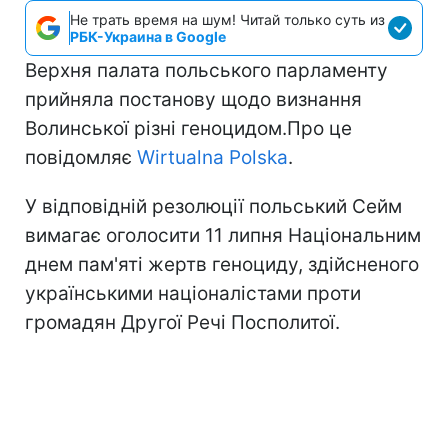
Не трать время на шум! Читай только суть из
РБК-Украина в Google
Верхня палата польського парламенту
прийняла постанову щодо визнання
Волинської різні геноцидом.Про це
повідомляє
Wirtualna Polska
.
У відповідній резолюції польський Сейм
вимагає оголосити 11 липня Національним
днем пам'яті жертв геноциду, здійсненого
українськими націоналістами проти
громадян Другої Речі Посполитої.