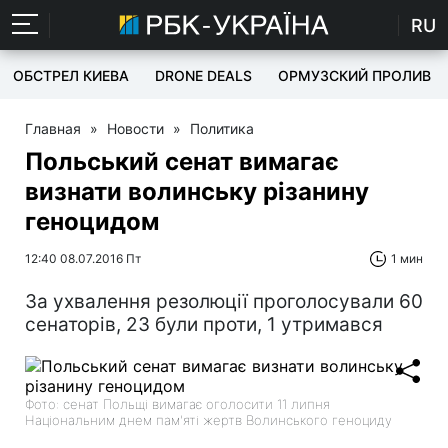
RU
ОБСТРЕЛ КИЕВА
DRONE DEALS
ОРМУЗСКИЙ ПРОЛИВ
Главная
»
Новости
»
Политика
Польський сенат вимагає
визнати волинську різанину
геноцидом
12:40 08.07.2016 Пт
1 мин
За ухвалення резолюції проголосували 60
сенаторів, 23 були проти, 1 утримався
Фото: сенат Польщі вимагає оголосити 11 липня
Національним днем пам'яті жертв Волинського геноциду