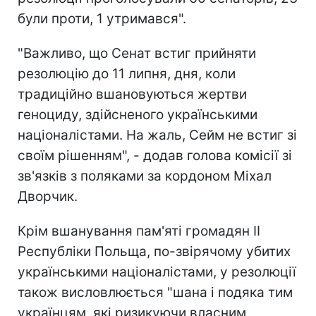
були проти, 1 утримався".
"Важливо, що Сенат встиг прийняти
резолюцію до 11 липня, дня, коли
традиційно вшановуються жертви
геноциду, здійсненого українськими
націоналістами. На жаль, Сейм не встиг зі
своїм рішенням", - додав голова комісії зі
зв'язків з поляками за кордоном Міхал
Дворчик.
Крім вшанування пам'яті громадян ІІ
Республіки Польща, по-звірячому убитих
українськими націоналістами, у резолюції
також висловлюється "шана і подяка тим
українцям, які ризикуючи власним