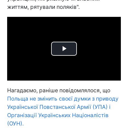
життям, рятували поляків".
Play
Video
Нагадаємо, раніше повідомлялося, що
Польща не змінить своєї думки з приводу
Української Повстанської Армії (УПА) і
Організації Українських Націоналістів
(ОУН).