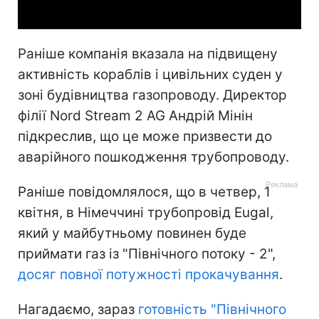
Раніше компанія вказала на підвищену
активність кораблів і цивільних суден у
зоні будівництва газопроводу. Директор
філії Nord Stream 2 AG Андрій Мінін
підкреслив, що це може призвести до
аварійного пошкодження трубопроводу.
Раніше повідомлялося, що в четвер, 1
квітня, в Німеччині трубопровід Eugal,
який у майбутньому повинен буде
приймати газ із "Північного потоку - 2",
досяг повної потужності прокачування
.
Нагадаємо, зараз
готовність "Північного