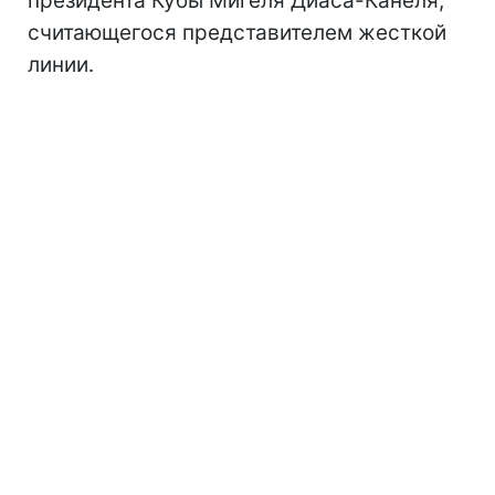
президента Кубы Мигеля Диаса-Канеля,
считающегося представителем жесткой
линии.