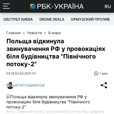
RU
ОБСТРЕЛ КИЕВА
DRONE DEALS
ОРМУЗСКИЙ ПРОЛИВ
Главная
»
Новости
»
В мире
Польща відкинула
звинувачення РФ у провокаціях
біля будівництва "Північного
потоку-2"
02:18 02.04.2021 Пт
1 мин
АРТУР РОДИВИЛОВ
Фото: "Північний потік-2" (nord-stream2 com by Paul Langrock)