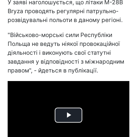
У заяві наголошується, що літаки M-28B
Bryza проводять регулярні патрульно-
розвідувальні польоти в даному регіоні.
"Військово-морські сили Республіки
Польща не ведуть ніякої провокаційної
діяльності і виконують свої статутні
завдання у відповідності з міжнародним
правом", - йдеться в публікації.
Play
Video