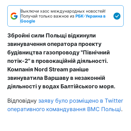
Выключи хаос международных новостей!
Получай только важное из
РБК-Украина в
Google
Збройні сили Польщі відкинули
звинувачення оператора проекту
будівництва газопроводу "Північний
потік-2" в провокаційній діяльності.
Компанія Nord Stream раніше
звинуватила Варшаву в незаконній
діяльності у водах Балтійського моря.
Відповідну
заяву було розміщено в Twitter
оперативного командування ВМС Польщі
.