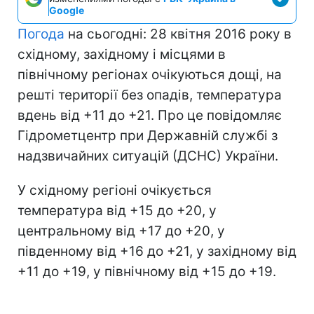
Google
Погода
на сьогодні: 28 квітня 2016 року в
східному, західному і місцями в
північному регіонах очікуються дощі, на
решті території без опадів, температура
вдень від +11 до +21. Про це повідомляє
Гідрометцентр при Державній службі з
надзвичайних ситуацій (ДСНС) України.
У східному регіоні очікується
температура від +15 до +20, у
центральному від +17 до +20, у
південному від +16 до +21, у західному від
+11 до +19, у північному від +15 до +19.