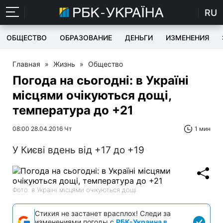
RU
ОБЩЕСТВО
ОБРАЗОВАНИЕ
ДЕНЬГИ
ИЗМЕНЕНИЯ
Главная
»
Жизнь
»
Общество
Погода на сьогодні: в Україні
місцями очікуються дощі,
температура до +21
08:00 28.04.2016 Чт
1 мин
У Києві вдень від +17 до +19
Фото: в Україні місцями очікуються дощі
Стихия не застанет врасплох! Следи за
изменениями погоды с
РБК-Украина в