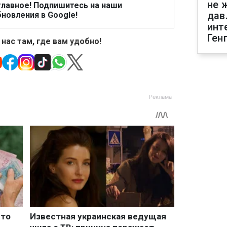
не 
главное! Подпишитесь на наши
дав
новления в Google!
инт
Ген
 нас там, где вам удобно!