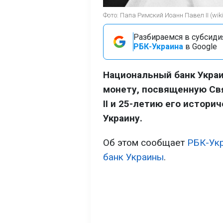
Фото: Папа Римский Иоанн Павел II (wiki
Разбираемся в субсидия
РБК-Украина
в Google
Национальный банк Украи
монету, посвященную Св
II и 25-летию его истори
Украину.
Об этом сообщает
РБК-Ук
банк Украины
.