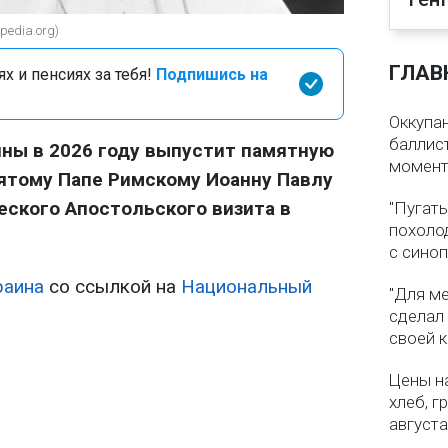
pedia.org)
ГЛАВ
х и пенсиях за тебя!
Подпишись на
Оккупа
баллист
ны в 2026 году выпустит памятную
момен
ятому Папе Римскому Иоанну Павлу
ческого Апостольского визита в
"Пугать
похолод
с сино
раина
со ссылкой на
Национальный
"Для ме
сделал
своей 
Цены на
хлеб, г
августа