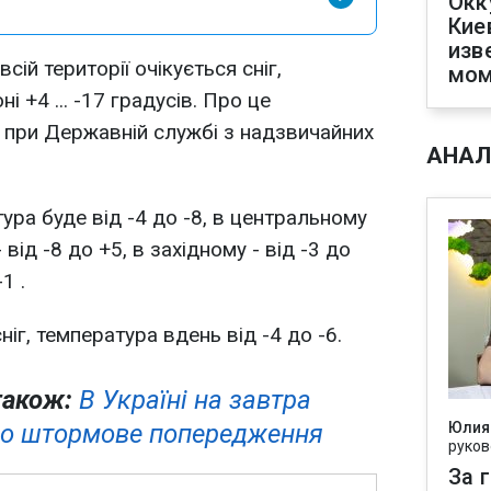
Окк
Кие
изв
всій території очікується сніг,
мом
і +4 ... -17 градусів. Про це
 при Державній службі з надзвичайних
АНАЛ
тура буде від -4 до -8, в центральному
- від -8 до +5, в західному - від -3 до
1 .
ніг, температура вдень від -4 до -6.
також:
В Україні на завтра
о штормове попередження
Юлия
руков
За 