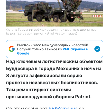
Фото: в Германии зафиксировали неизвестные дроны над
базой, где ремонтируют Patriot (Getty Images)
Выключи хаос международных новостей!
Получай только важное из
РБК-Украина в
Google
Над ключевым логистическим объектом
Бундесвера в городе Мехерних в ночь на
8 августа зафиксировали серию
пролетов неизвестных беспилотников.
Там ремонтируют системы
противовоздушной обороны Patriot.
Об этом сообщает
РБК-Украина
со