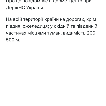
Про це повідомляє Гідрометцентр при
ДержНС України.
На всій території країни на дорогах, крім
півдня, ожеледиця; у східній та південній
частинах місцями туман, видимість 200-
500 м.