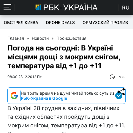
RU
ОБСТРЕЛ КИЕВА
DRONE DEALS
ОРМУЗСКИЙ ПРОЛИВ
Главная
»
Новости
»
Происшествия
Погода на сьогодні: В Україні
місцями дощі з мокрим снігом,
температура від +1 до +11
08:00 28.12.2012 Пт
1 мин
Не трать время на шум! Читай только суть из
РБК-Украина в Google
В Україні 28 грудня в західних, північних
та східних областях пройдуть дощі з
мокрим снігом, температура від +1 до +11.