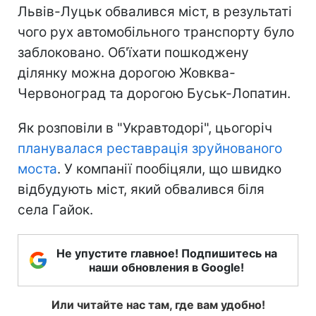
Львів-Луцьк обвалився міст, в результаті
чого рух автомобільного транспорту було
заблоковано. Об'їхати пошкоджену
ділянку можна дорогою Жовква-
Червоноград та дорогою Буськ-Лопатин.
Як розповіли в "Укравтодорі", цьогоріч
планувалася реставрація зруйнованого
моста
. У компанії пообіцяли, що швидко
відбудують міст, який обвалився біля
села Гайок.
Не упустите главное! Подпишитесь на
наши обновления в Google!
Или читайте нас там, где вам удобно!