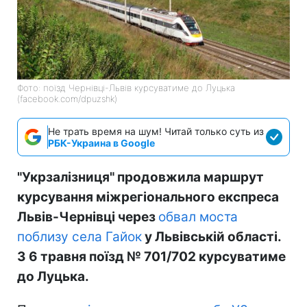
Фото: поїзд Чернівці-Львів курсуватиме до Луцька
(facebook.com/dpuzshk)
Не трать время на шум! Читай только суть из
РБК-Украина в Google
"Укрзалізниця" продовжила маршрут
курсування міжрегіонального експреса
Львів-Чернівці через
обвал моста
поблизу села Гайок
у Львівській області.
З 6 травня поїзд № 701/702 курсуватиме
до Луцька.