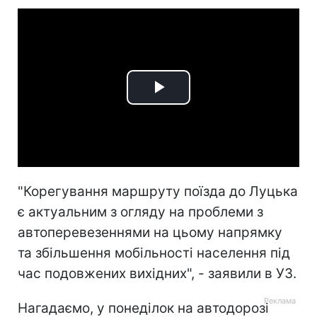
Play
Video
"Корегування маршруту поїзда до Луцька
є актуальним з огляду на проблеми з
автоперевезеннями на цьому напрямку
та збільшення мобільності населення під
час подовжених вихідних", - заявили в УЗ.
Нагадаємо, у понеділок на автодорозі