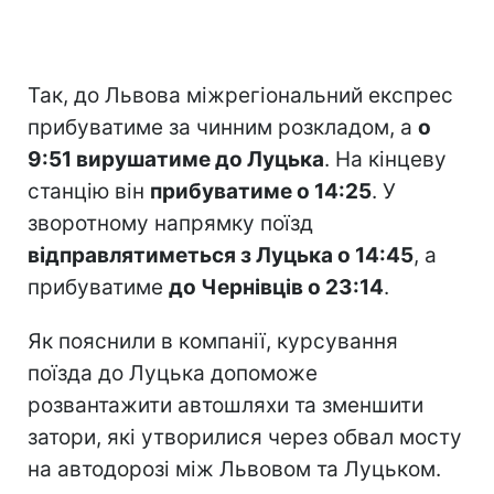
Так, до Львова міжрегіональний експрес
прибуватиме за чинним розкладом, а
о
9:51 вирушатиме до Луцька
. На кінцеву
станцію він
прибуватиме о 14:25
. У
зворотному напрямку поїзд
відправлятиметься з Луцька о 14:45
, а
прибуватиме
до Чернівців о 23:14
.
Як пояснили в компанії, курсування
поїзда до Луцька допоможе
розвантажити автошляхи та зменшити
затори, які утворилися через обвал мосту
на автодорозі між Львовом та Луцьком.