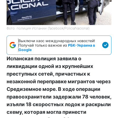
Фото: полиция Испании (facebook/PoliciaNacional)
Выключи хаос международных новостей!
Получай только важное из
РБК-Украина в
Google
Испанская полиция заявила о
ликвидации одной из крупнейших
преступных сетей, причастных к
незаконной переправке мигрантов через
Средиземное море. В ходе операции
правоохранители задержали 78 человек,
изъяли 18 скоростных лодок и раскрыли
схему, которая могла принести