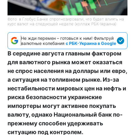
Фото: в Глобус Банке спрогнозировали, что будет влиять на
курс валют на следующей неделе (коллаж РБК-Украина)
Не жди перемен – готовься к ним! Фильтруй
валютные колебания
с РБК-Украина в Google
В середине августа главным фактором
для валютного рынка может оказаться
не спрос населения на доллары или евро,
а ситуация на топливном рынке. Из-за
нестабильности мировых цен на нефть и
риска безопасности украинские
импортеры могут активнее покупать
валюту, однако Национальный банк по-
прежнему способен удерживать
ситуацию под контролем.