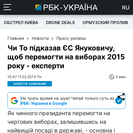
RU
ОБСТРЕЛ КИЕВА
DRONE DEALS
ОРМУЗСКИЙ ПРОЛИВ
Главная
»
Новости
»
Пресс-релизы
Чи То підказав ЄС Януковичу,
щоб перемогти на виборах 2015
року - експерти
10:47 11.02.2013 Пн
3 мин
Не трать время на шум! Читай только суть из
РБК-Украина в Google
Як чинного президента перемогти на
чергових виборах, залишившись на
найвищій посаді в державі, - основна і