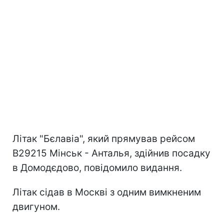
Літак "Бєлавіа", який прямував рейсом
B29215 Мінськ - Анталья, здійнив посадку
в Домодєдово, повідомило видання.
Літак сідав в Москві з одним вимкненим
двигуном.