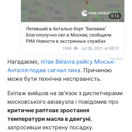
Нагадаємо,
літак Belavia рейсу Мінськ-
Анталія подав сигнал лиха
. Причиною
може бути технічна несправність.
Екіпаж вийшов на зв'язок з диспетчерами
московського авіавузла і повідомив про
критичне раптове зростання
температури масла в двигуні
,
запросивши екстрену посадку.