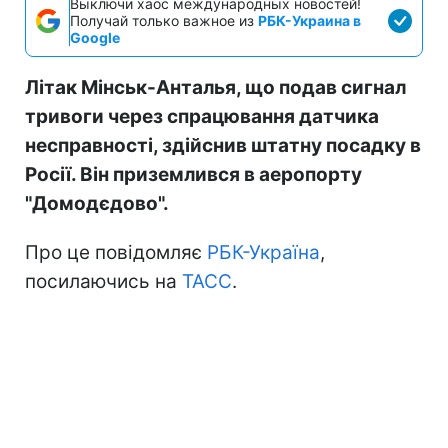
Выключи хаос международных новостей!
Получай только важное из
РБК-Украина в
Google
Літак Мінськ-Анталья, що подав сигнал
тривоги через спрацювання датчика
несправності, здійснив штатну посадку в
Росії. Він приземлився в аеропорту
"Домодєдово".
Про це повідомляє
РБК-Україна
,
посилаючись на
ТАСС
.