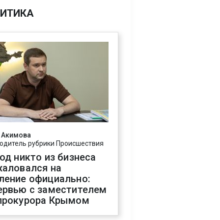
ИТИКА
 Акимова
одитель рубрики Происшествия
год никто из бизнеса
жаловался на
ление официально:
ервью с заместителем
прокурора Крымом