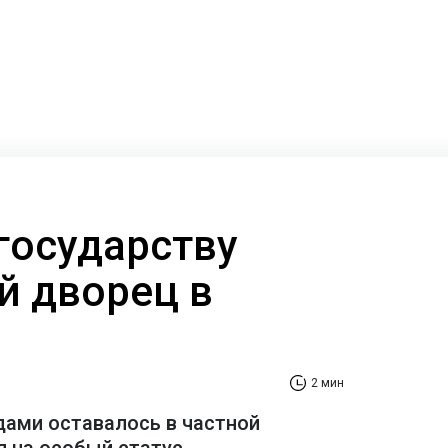
государству
й дворец в
2 мин
дами оставалось в частной