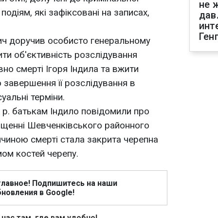
не 
 подіям, які зафіксовані на записах,
дав
инт
Ген
ич доручив особисто генеральному
ити об'єктивність розслідування
но смерті Ігоря Індила та вжити
 завершення її розслідування в
уальні терміни.
 р. батькам Індило повідомили про
міщенні Шевченківського районного
Причиною смерті стала закрита черепна
ом костей черепу.
главное! Подпишитесь на наши
новления в Google!
 нас там, где вам удобно!