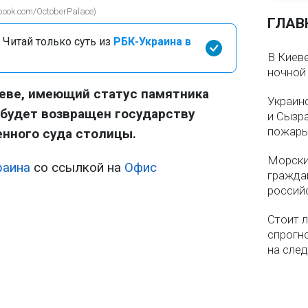
book.com/OctoberPalace)
ГЛАВ
 Читай только суть из
РБК-Украина в
В Киеве
ночной
иеве, имеющий статус памятника
Украин
 будет возвращен государству
и Сызр
пожар
нного суда столицы.
Морски
раина
со ссылкой на
Офис
гражда
россий
Стоит л
спрогно
на сле