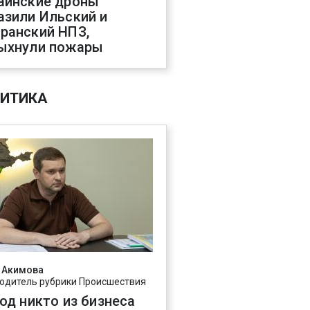
аинские дроны
азили Ильский и
ранский НПЗ,
ыхнули пожары
ИТИКА
 Акимова
одитель рубрики Происшествия
год никто из бизнеса