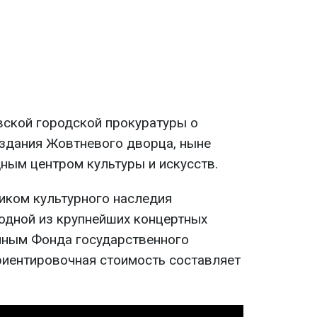
вской городской прокуратуры о
здания Жовтневого дворца, ныне
ым центром культуры и искусств.
иком культурного наследия
 одной из крупнейших концертных
нным Фонда государственного
риентировочная стоимость составляет