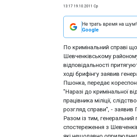
13:17 19.10.2011 Ср
Не трать время на шум!
Google
По кримінальний справі щод
Шевченківському районому в
відповідальності притягуют
ході брифінгу заявив гене
Пшонка, передає кореспон
"Наразі до кримінальної в
працівника міліції, слідст
розгляд справи", - заявив
Разом із тим, генеральний
спостереження з Шевченків
які нещодавно оприлюднили