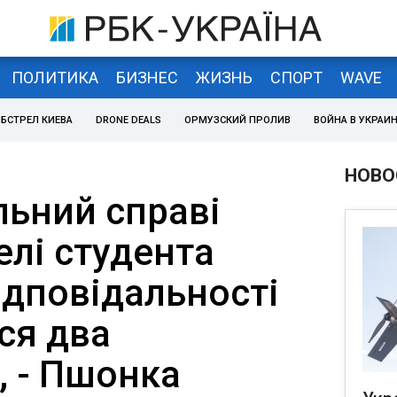
ПОЛИТИКА
БИЗНЕС
ЖИЗНЬ
СПОРТ
WAVE
БСТРЕЛ КИЕВА
DRONE DEALS
ОРМУЗСКИЙ ПРОЛИВ
ВОЙНА В УКРАИ
НОВО
льний справі
елі студента
ідповідальності
ся два
, - Пшонка