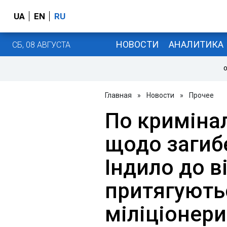
UA
EN
RU
НОВОСТИ
АНАЛИТИКА
СБ, 08 АВГУСТА
О
Главная
»
Новости
»
Прочее
По криміна
щодо загиб
Індило до в
притягують
міліціонери