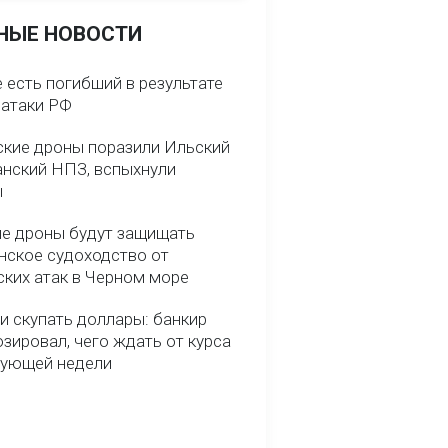
НЫЕ НОВОСТИ
 есть погибший в результате
 атаки РФ
ские дроны поразили Ильский
анский НПЗ, вспыхнули
ы
е дроны будут защищать
нское судоходство от
ских атак в Черном море
и скупать доллары: банкир
зировал, чего ждать от курса
дующей недели