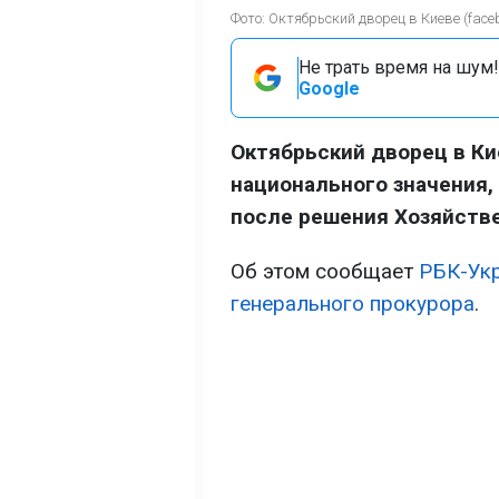
Фото: Октябрьский дворец в Киеве (face
Не трать время на шум!
Google
Октябрьский дворец в К
национального значения,
после решения Хозяйстве
Об этом сообщает
РБК-Ук
генерального прокурора
.