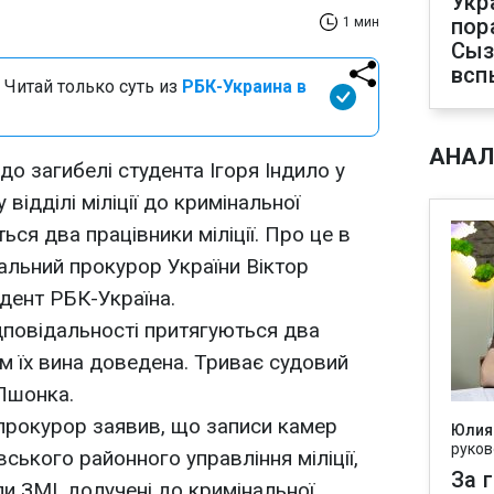
Укр
пор
1 мин
Сыз
всп
 Читай только суть из
РБК-Украина в
АНАЛ
о загибелі студента Ігоря Індило у
ідділі міліції до кримінальної
ься два працівники міліції. Про це в
ральний прокурор України Віктор
дент РБК-Україна.
ідповідальності притягуються два
вом їх вина доведена. Триває судовий
 Пшонка.
 прокурор заявив, що записи камер
Юлия
руков
ського районного управління міліції,
За 
 ЗМІ, долучені до кримінальної