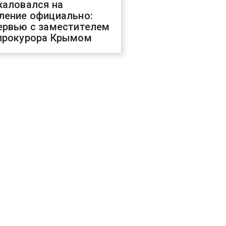
жаловался на
ление официально:
ервью с заместителем
прокурора Крымом