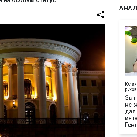
я на особый статус
АНАЛ
Юлия
руков
За 
не 
дав
инт
Ген