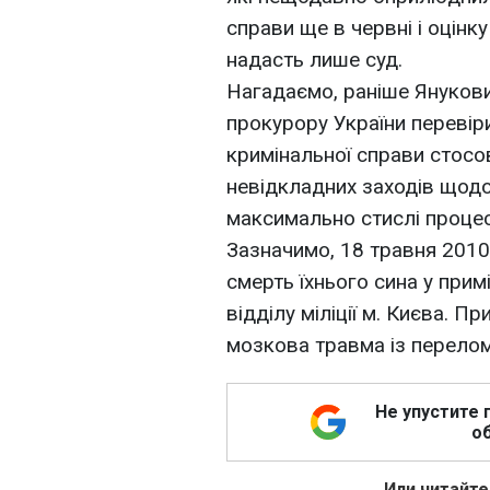
справи ще в червні і оцінку
надасть лише суд.
Нагадаємо, раніше Януков
прокурору України перевір
кримінальної справи стосов
невідкладних заходів щодо
максимально стислі процес
Зазначимо, 18 травня 2010
смерть їхнього сина у при
відділу міліції м. Києва. 
мозкова травма із перелом
Не упустите 
об
Или читайте