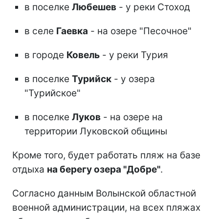
в поселке
Любешев
- у реки Стоход
в селе
Гаевка
- на озере "Песочное"
в городе
Ковель
- у реки Турия
в поселке
Турийск
- у озера
"Турийское"
в поселке
Луков
- на озере на
территории Луковской общины
Кроме того, будет работать пляж на базе
отдыха
на берегу озера "Добре"
.
Согласно данным Волынской областной
военной администрации, на всех пляжах