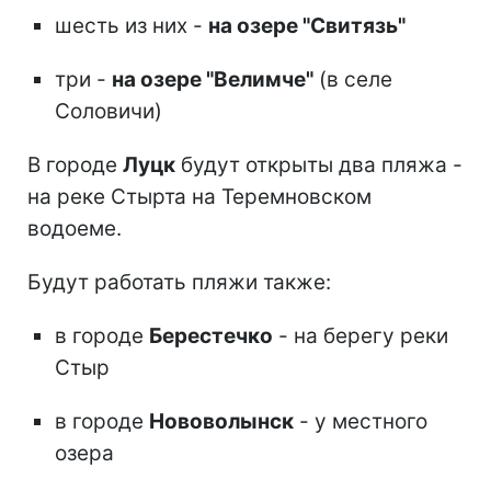
шесть из них -
на озере "Свитязь"
три -
на озере "Велимче"
(в селе
Соловичи)
В городе
Луцк
будут открыты два пляжа -
на реке Стырта на Теремновском
водоеме.
Будут работать пляжи также:
в городе
Берестечко
- на берегу реки
Стыр
в городе
Нововолынск
- у местного
озера