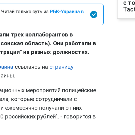
с т
Tact
 Читай только суть из
РБК-Украина в
али трех коллаборантов в
сонская область). Они работали в
трации" на разных должностях.
раина
ссылаясь на
страницу
аины.
ационных мероприятий полицейские
ела, которые сотрудничали с
и ежемесячно получали от них
0 российских рублей", - говорится в