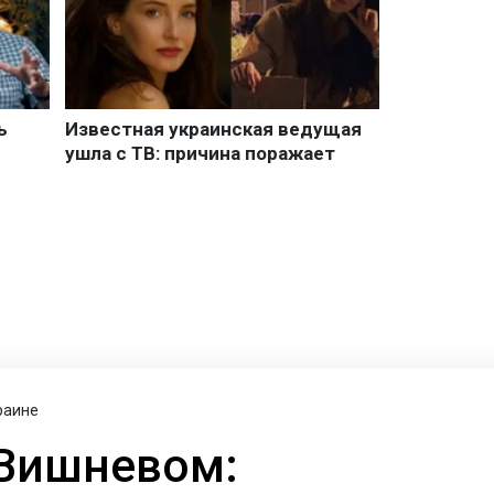
раине
 Вишневом: