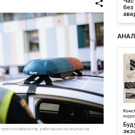
Час
без
ава
АНАЛ
Конс
корре
Буд
 трех коллаборантов, работавших на оккупантов
экз