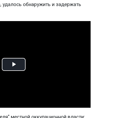
, удалось обнаружить и задержать
Play
Video
еля" местной оккупационной власти;