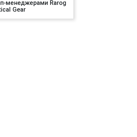
оп-менеджерами Rarog
ical Gear