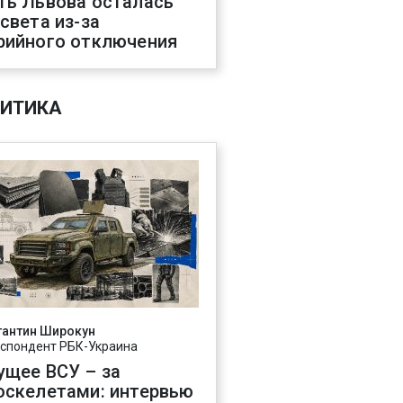
ть Львова осталась
 света из-за
рийного отключения
ИТИКА
тантин Широкун
спондент РБК-Украина
ущее ВСУ – за
оскелетами: интервью