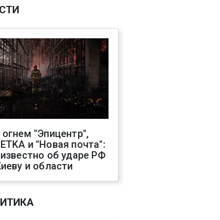
СТИ
 огнем "Эпицентр",
ETKA и "Новая почта":
 известно об ударе РФ
Киеву и области
ИТИКА