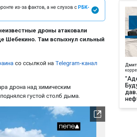
онте из-за фактов, а не слухов с
РБК-
 неизвестные дроны атаковали
де Шебекино. Там вспыхнул сильный
раина
со ссылкой на
Telegram-канал
Дмит
корре
"Ад
Буд
дара дрона над химическим
дав
поднялся густой столб дыма.
неф