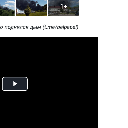
1+
 поднялся дым (t.me/belpepel)
Play
Video