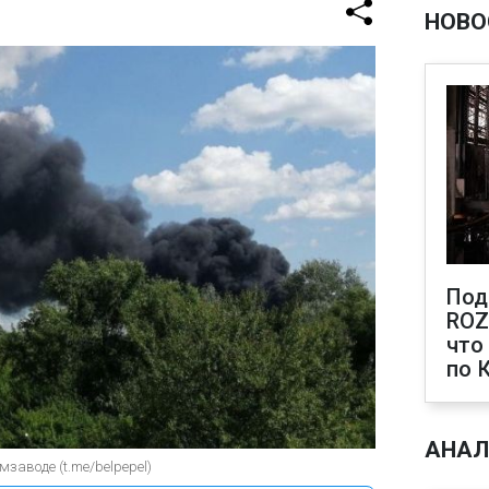
НОВО
Под
ROZ
что
по 
АНАЛ
заводе (t.me/belpepel)