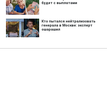
Главная
»
Бизнес
»
Экономика
США ударили санкциями по
"теневой банковской системе"
Ирана
22:12 07.08.2026 Пт
2 мин
Это уже восьмые подобные ограничения
в 2026 году