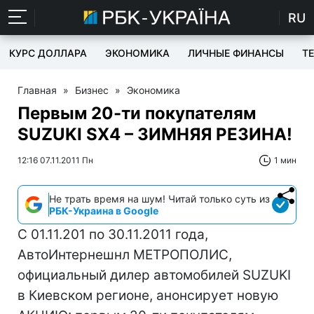
RU
КУРС ДОЛЛАРА
ЭКОНОМИКА
ЛИЧНЫЕ ФИНАНСЫ
T
Главная
»
Бизнес
»
Экономика
Первым 20-ти покупателям
SUZUKI SX4 – ЗИМНЯЯ РЕЗИНА!
12:16 07.11.2011 Пн
1 мин
Не трать время на шум! Читай только суть из
РБК-Украина в Google
С 01.11.201 по 30.11.2011 года,
АвтоИнтернешнл МЕТРОПОЛИС,
официальный дилер автомобилей SUZUKI
в Киевском регионе, анонсирует новую