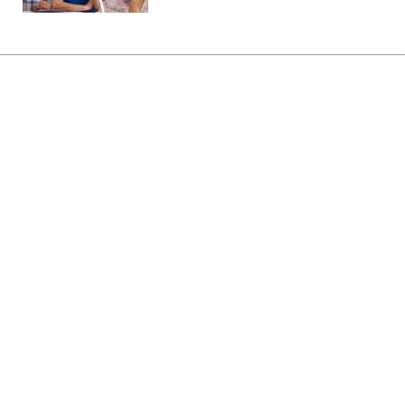
Главная
»
Бизнес
»
Tech
В eSIM нашли опасную
уязвимость: как она может
повлиять на ваш смартфон
13:20 15.07.2025 Вт
2 мин
ПАВЕЛ КОЛЕСНИК