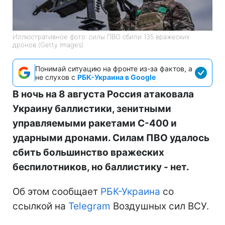
Иллюстративное фото: силы ПВО сбили 135 вражеских
дронов (Getty Images)
Понимай ситуацию на фронте из-за фактов, а
не слухов с
РБК-Украина в Google
В ночь на 8 августа Россия атаковала
Украину баллистики, зенитными
управляемыми ракетами С-400 и
ударными дронами. Силам ПВО удалось
сбить большинство вражеских
беспилотников, но баллистику - нет.
Об этом сообщает
РБК-Украина
со
ссылкой на
Telegram
Воздушных сил ВСУ.