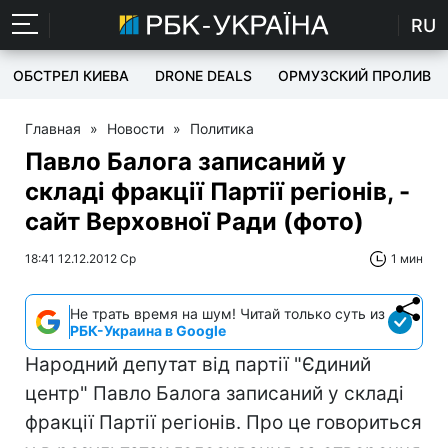
RU
ОБСТРЕЛ КИЕВА
DRONE DEALS
ОРМУЗСКИЙ ПРОЛИВ
Главная
»
Новости
»
Политика
Павло Балога записаний у
складі фракції Партії регіонів, -
сайт Верховної Ради (фото)
18:41 12.12.2012 Ср
1 мин
Не трать время на шум! Читай только суть из
РБК-Украина в Google
Народний депутат від партії "Єдиний
центр" Павло Балога записаний у складі
фракції Партії регіонів. Про це говориться