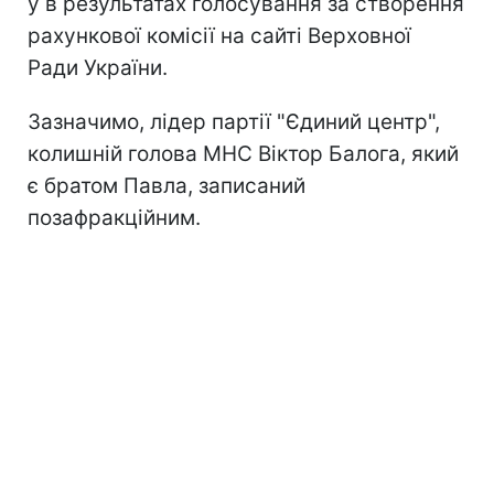
у в результатах голосування за створення
рахункової комісії на сайті Верховної
Ради України.
Зазначимо, лідер партії "Єдиний центр",
колишній голова МНС Віктор Балога, який
є братом Павла, записаний
позафракційним.