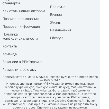
стандарты
Политика
Как стать нашим автором
Бизнес
Правила пользования
Жизнь
Правовая информация
Развлечения
Политика
Lifestyle
конфиденциальности
Контакты
Команда
Вакансии в РБК-Украина
Разместить рекламу
Идентификатор онлайн-медиа в Реестре субъектов в сфере медиа
— R40-05347
Информационный портал «РБК-Украина» имеет трехязычную
версию (украинскую, русскую и английскую), главная страница
портала –
https://www.rbc.ua
. Фотографии, изображения
принадлежат их правообладателям. Все фотографии на Портале,
авторами которых являются журналисты РБК-Украина,
размещены на условиях лицензии Creative Commons Attribution
4.0 International. Редакция РБК-Украина может не разделять точку
зрения авторов. Оценочные суждения не подлежат