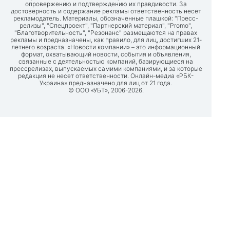
опровержению и подтверждению их правдивости. За
достоверность и содержание рекламы ответственность несет
рекламодатель. Материалы, обозначенные плашкой: "Пресс-
релизы", "Спецпроект", "Партнерский материал", "Promo",
"Благотворительность", "Резонанс" размещаются на правах
рекламы и предназначены, как правило, для лиц, достигших 21-
летнего возраста. «Новости компании» – это информационный
формат, охватывающий новости, события и объявления,
связанные с деятельностью компаний, базирующиеся на
прессрелизах, выпускаемых самими компаниями, и за которые
редакция не несет ответственности. Онлайн-медиа «РБК-
Украина» предназначено для лиц от 21 года.
© ООО «УБТ», 2006-2026.