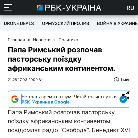
RU
DRONE DEALS
ОРМУЗСКИЙ ПРОЛИВ
ВОЙНА В УКРАИНЕ
Главная
»
Новости
»
Политика
Папа Римський розпочав
пасторську поїздку
африканським континентом.
21:28 17.03.2009 Вт
1 мин
Не трать время на шум! Читай только суть из
РБК-Украина в Google
Папа Римський розпочав пасторську
поїздку африканським континентом,
повідомляє радіо "Свобода". Бенедикт XVI