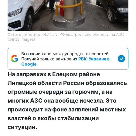
Фото: в Липецкой области РФ выстроились очереди на АЗС
(Getty Images)
Выключи хаос международных новостей!
Получай только важное из
РБК-Украина в
Google
На заправках в Елецком районе
Липецкой области России образовались
огромные очереди за горючим, а на
многих АЗС она вообще исчезла. Это
происходит на фоне заявлений местных
властей о якобы стабилизации
ситуации.