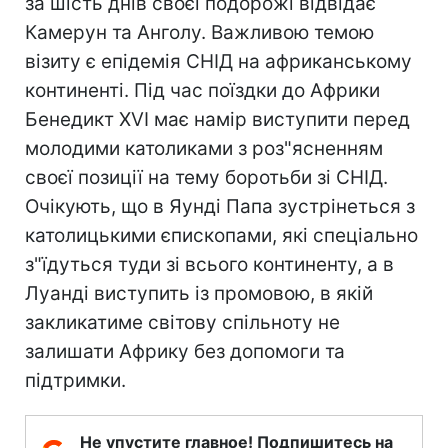
за шість днів своєї подорожі відвідає
Камерун та Анголу. Важливою темою
візиту є епідемія СНІД на африканському
континенті. Під час поїздки до Африки
Бенедикт XVI має намір виступити перед
молодими католиками з роз"ясненням
своєї позиції на тему боротьби зі СНІД.
Очікують, що в Яунді Папа зустрінеться з
католицькими єпископами, які спеціально
з"їдуться туди зі всього континенту, а в
Луанді виступить із промовою, в якій
закликатиме світову спільноту не
залишати Африку без допомоги та
підтримки.
Не упустите главное! Подпишитесь на