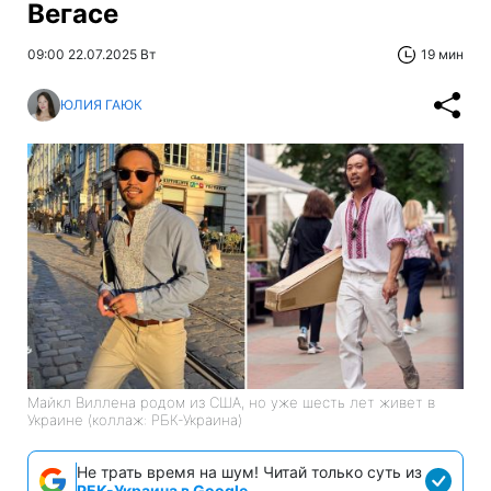
Вегасе
09:00 22.07.2025 Вт
19 мин
ЮЛИЯ ГАЮК
Майкл Виллена родом из США, но уже шесть лет живет в
Украине (коллаж: РБК-Украина)
Не трать время на шум! Читай только суть из
РБК-Украина в Google