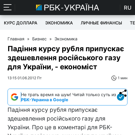
RU
КУРС ДОЛЛАРА
ЭКОНОМИКА
ЛИЧНЫЕ ФИНАНСЫ
T
Главная
»
Бизнес
»
Экономика
Падіння курсу рубля припускає
здешевлення російського газу
для України, - економіст
13:15 01.06.2012 Пт
1 мин
Не трать время на шум! Читай только суть из
РБК-Украина в Google
Падіння курсу рубля припускає
здешевлення російського газу для
України. Про це в коментарі для РБК-