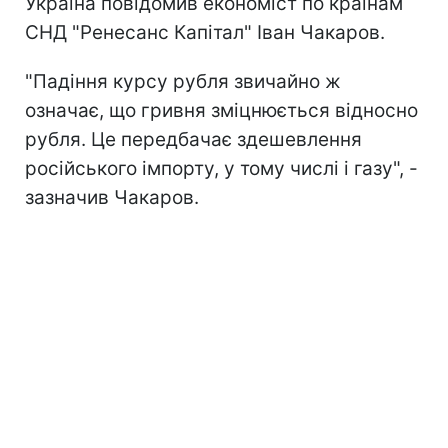
Україна повідомив економіст по країнам
СНД "Ренесанс Капітал" Іван Чакаров.
"Падіння курсу рубля звичайно ж
означає, що гривня зміцнюється відносно
рубля. Це передбачає здешевлення
російського імпорту, у тому числі і газу", -
зазначив Чакаров.