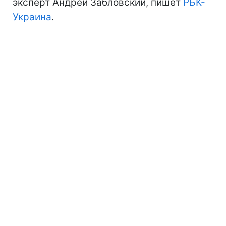
эксперт Андрей Забловский, пишет
РБК-
Украина
.