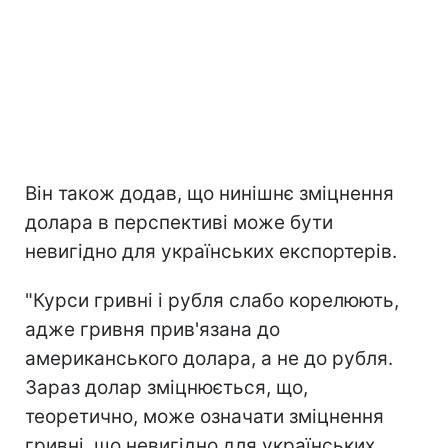
Він також додав, що нинішнє зміцнення
долара в перспективі може бути
невигідно для українських експортерів.
"Курси гривні і рубля слабо корелюють,
адже гривня прив'язана до
американського долара, а не до рубля.
Зараз долар зміцнюється, що,
теоретично, може означати зміцнення
гривні, що невигідно для українських