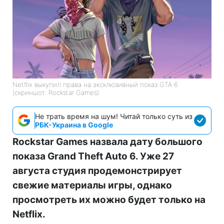
Netflix выкупил права на эксклюзивный показ GTA 6
(скриншот: Rockstar Games)
Не трать время на шум! Читай только суть из
РБК-Украина в Google
Rockstar Games назвала дату большого
показа Grand Theft Auto 6. Уже 27
августа студия продемонстрирует
свежие материалы игры, однако
просмотреть их можно будет только на
Netflix.