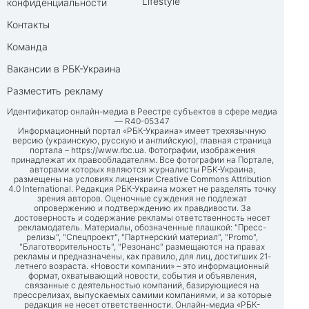
Lifestyle
конфиденциальности
Контакты
Команда
Вакансии в РБК-Украина
Разместить рекламу
Идентификатор онлайн-медиа в Реестре субъектов в сфере медиа
— R40-05347
Информационный портал «РБК-Украина» имеет трехязычную
версию (украинскую, русскую и английскую), главная страница
портала –
https://www.rbc.ua
. Фотографии, изображения
принадлежат их правообладателям. Все фотографии на Портале,
авторами которых являются журналисты РБК-Украина,
размещены на условиях лицензии Creative Commons Attribution
4.0 International. Редакция РБК-Украина может не разделять точку
зрения авторов. Оценочные суждения не подлежат
опровержению и подтверждению их правдивости. За
достоверность и содержание рекламы ответственность несет
рекламодатель. Материалы, обозначенные плашкой: "Пресс-
релизы", "Спецпроект", "Партнерский материал", "Promo",
"Благотворительность", "Резонанс" размещаются на правах
рекламы и предназначены, как правило, для лиц, достигших 21-
летнего возраста. «Новости компании» – это информационный
формат, охватывающий новости, события и объявления,
связанные с деятельностью компаний, базирующиеся на
прессрелизах, выпускаемых самими компаниями, и за которые
редакция не несет ответственности. Онлайн-медиа «РБК-