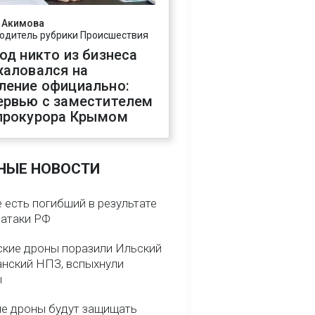
 Акимова
одитель рубрики Происшествия
год никто из бизнеса
жаловался на
ление официально:
ервью с заместителем
прокурора Крымом
НЫЕ НОВОСТИ
 есть погибший в результате
 атаки РФ
ские дроны поразили Ильский
анский НПЗ, вспыхнули
ы
е дроны будут защищать