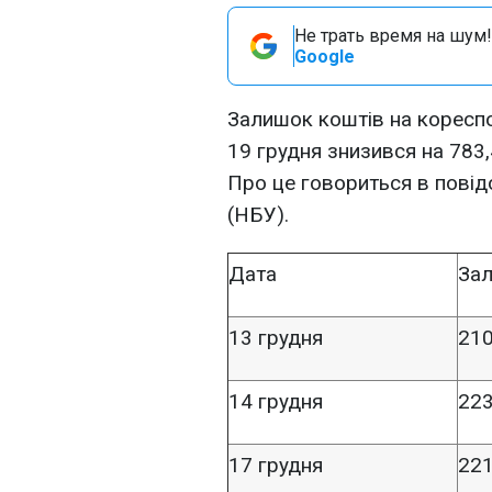
Не трать время на шум!
Google
Залишок коштів на кореспо
19 грудня знизився на 783,
Про це говориться в повід
(НБУ).
Дата
Зал
13 грудня
210
14 грудня
223
17 грудня
221