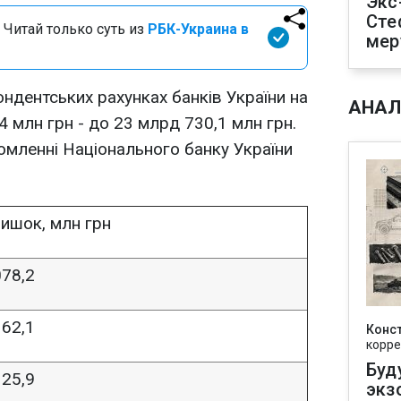
Экс
Сте
 Читай только суть из
РБК-Украина в
мер
ндентських рахунках банків України на
АНАЛ
4 млн грн - до 23 млрд 730,1 млн грн.
омленні Національного банку України
ишок, млн грн
78,2
62,1
Конс
корре
Буд
25,9
экз