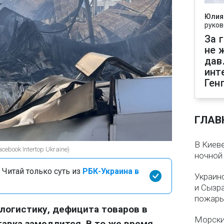
Юлия
руков
За 
не 
дав
инт
Ген
ГЛАВ
В Киеве
ebook Intertop Ukraine)
ночной
 Читай только суть из
РБК-Украина в
Украин
и Сызр
пожар
 логистику, дефицита товаров в
Морски
тавка замедлится. В то же время