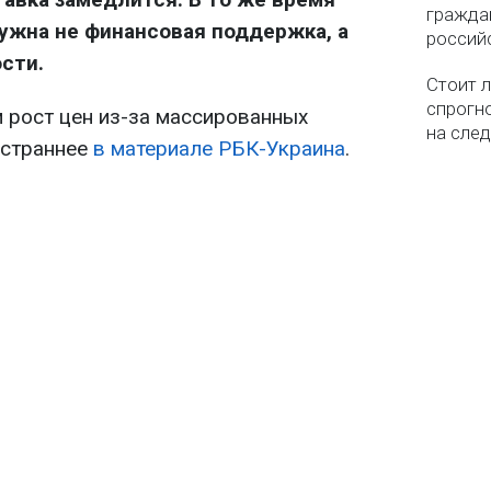
гражда
нужна не финансовая поддержка, а
россий
сти.
Стоит л
спрогно
м рост цен из-за массированных
на сле
остраннее
в материале РБК-Украина
.