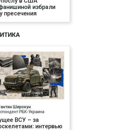
-послу в США
фанишиной избрали
у пресечения
ИТИКА
тантин Широкун
спондент РБК-Украина
ущее ВСУ – за
оскелетами: интервью