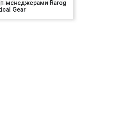
оп-менеджерами Rarog
ical Gear