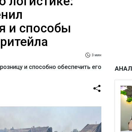
о логистике:
енил
я и способы
ритейла
3 мин
розницу и способно обеспечить его
АНАЛ