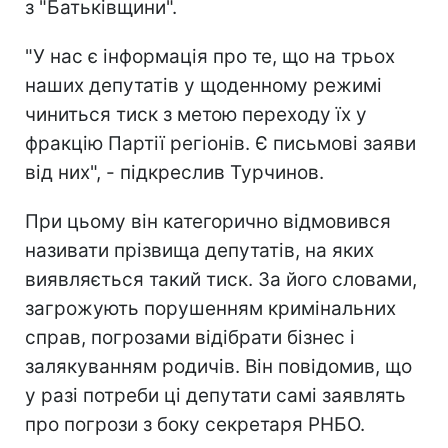
з "Батьківщини".
"У нас є інформація про те, що на трьох
наших депутатів у щоденному режимі
чиниться тиск з метою переходу їх у
фракцію Партії регіонів. Є письмові заяви
від них", - підкреслив Турчинов.
При цьому він категорично відмовився
називати прізвища депутатів, на яких
виявляється такий тиск. За його словами,
загрожують порушенням кримінальних
справ, погрозами відібрати бізнес і
залякуванням родичів. Він повідомив, що
у разі потреби ці депутати самі заявлять
про погрози з боку секретаря РНБО.