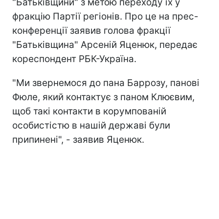
"Батьківщини" з метою переходу їх у
фракцію Партії регіонів. Про це на прес-
конференції заявив голова фракції
"Батьківщина" Арсеній Яценюк, передає
кореспондент РБК-Україна.
"Ми звернемося до пана Баррозу, панові
Фюле, який контактує з паном Клюєвим,
щоб такі контакти в корумпованій
особистістю в нашій державі були
припинені", - заявив Яценюк.