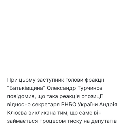
При цьому заступник голови фракції
"Батьківщина" Олександр Турчинов
повідомив, що така реакція опозиції
відносно секретаря РНБО України Андрія
Клюєва викликана тим, що саме він
займається процесом тиску на депутатів