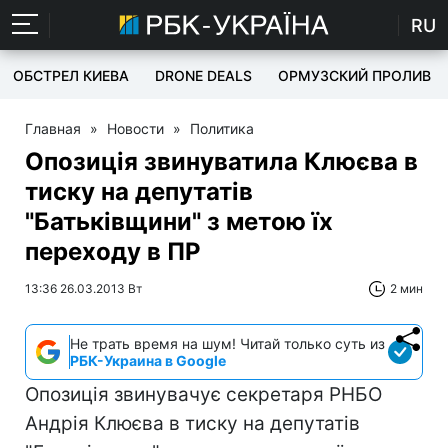
RU
ОБСТРЕЛ КИЕВА
DRONE DEALS
ОРМУЗСКИЙ ПРОЛИВ
Главная
»
Новости
»
Политика
Опозиція звинуватила Клюєва в
тиску на депутатів
"Батьківщини" з метою їх
переходу в ПР
13:36 26.03.2013 Вт
2 мин
Не трать время на шум! Читай только суть из
РБК-Украина в Google
Опозиція звинувачує секретаря РНБО
Андрія Клюєва в тиску на депутатів