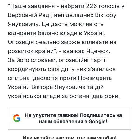
"Наше завдання - набрати 226 голосів у
Верховній Раді, непідвладних Віктору
Януковичу. Це дасть можливість
відновити баланс влади в Україні.
Опозиція реально зможе впливати на
розвиток країни", - вважає Яценюк.
За його словами, опозиційні партії
координують свої дії, у них з'явилася
спільна ідеологія проти Президента
України Віктора Януковича та дій
української влади за останні два роки.
Не упустите главное! Подпишитесь на
наши обновления в Google!
Или читайте нас там, где вам удобно!