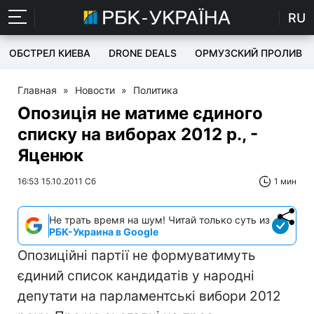
RU
ОБСТРЕЛ КИЕВА
DRONE DEALS
ОРМУЗСКИЙ ПРОЛИВ
Главная
»
Новости
»
Политика
Опозиція не матиме єдиного
списку на виборах 2012 р., -
Яценюк
16:53 15.10.2011 Сб
1 мин
Не трать время на шум! Читай только суть из
РБК-Украина в Google
Опозиційні партії не формуватимуть
єдиний список кандидатів у народні
депутати на парламентські вибори 2012