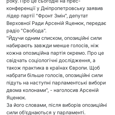
року. Про це сьогодні на прес-
конференції у Дніпропетровську заявив
лідер партії "Фронт Змін", депутат
Верховної Ради Арсеній Яценюк, передає
радіо "Свобода".
"Йдучи одним списком, опозиційні сили
набирають завжди менше голосів, ніж
кожна опозиційна партія окремо. Про це
свідчать соціологічні дослідження, а
також практика в країнах Європи. Щоб
набрати більше голосів, опозиційні сили
підуть на наступні парламентські вибори
двома колонами", - наголосив Арсеній
Яценюк.
За його словами, після виборів опозиційні
сили об'єднаються у парламенті.