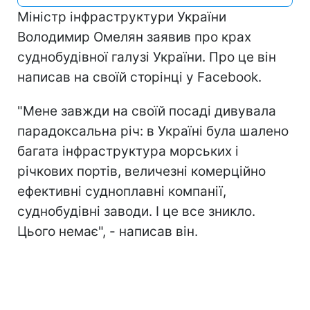
Міністр інфраструктури України
Володимир Омелян заявив про крах
суднобудівної галузі України. Про це він
написав на своїй сторінці у Facebook.
"Мене завжди на своїй посаді дивувала
парадоксальна річ: в Україні була шалено
багата інфраструктура морських і
річкових портів, величезні комерційно
ефективні судноплавні компанії,
суднобудівні заводи. І це все зникло.
Цього немає", - написав він.