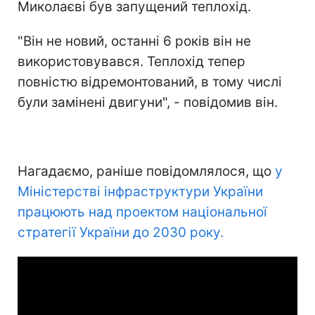
Миколаєві був запущений теплохід.
"Він не новий, останні 6 років він не
використовувався. Теплохід тепер
повністю відремонтований, в тому числі
були замінені двигуни", - повідомив він.
Нагадаємо, раніше повідомлялося, що
у
Міністерстві інфраструктури України
працюють над проектом національної
стратегії України до 2030 року.