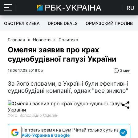
RU
ОБСТРЕЛ КИЕВА
DRONE DEALS
ОРМУЗСКИЙ ПРОЛИВ
Главная
»
Новости
»
Политика
Омелян заявив про крах
суднобудівної галузі України
18:06 17.08.2016 Ср
2 мин
За його словами, в Україні були ефективні
суднобудівні компанії, однак "все зникло"
Фото: Володимир Омелян
Не трать время на шум! Читай только суть из
РБК-Украина в Google