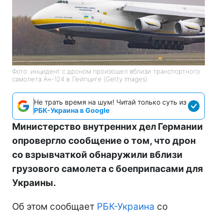
Фото: инцидент с дроном произошел вблизи транспортного
самолета Ан-124 в Лейпциге (Getty Images)
Не трать время на шум! Читай только суть из
РБК-Украина в Google
Министерство внутренних дел Германии
опровергло сообщение о том, что дрон
со взрывчаткой обнаружили вблизи
грузового самолета с боеприпасами для
Украины.
Об этом сообщает
РБК-Украина
со