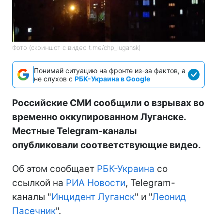
Фото (скриншот с видео t.me/chp_lugansk)
Понимай ситуацию на фронте из-за фактов, а
не слухов с
РБК-Украина в Google
Российские СМИ сообщили о взрывах во
временно оккупированном Луганске.
Местные Telegram-каналы
опубликовали соответствующие видео.
Об этом сообщает
РБК-Украина
со
ссылкой на
РИА Новости
, Telegram-
каналы "
Инцидент Луганск
" и "
Леонид
Пасечник
".