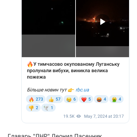
Главарь "ЛНР" Леонид Пасечник