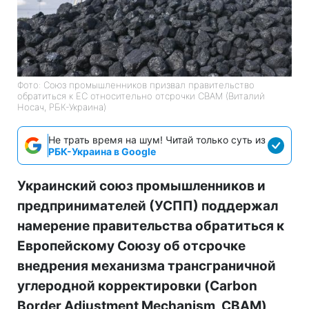
Фото: Союз промышленников призвал правительство
обратиться к ЕС относительно отсрочки CBAM (Виталий
Носач, РБК-Украина)
Не трать время на шум! Читай только суть из
РБК-Украина в Google
Украинский союз промышленников и
предпринимателей (УСПП) поддержал
намерение правительства обратиться к
Европейскому Союзу об отсрочке
внедрения механизма трансграничной
углеродной корректировки (Carbon
Border Adjustment Mechanism, CBAM)