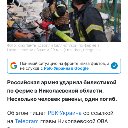
Фото: оккупанты ударили баллистикой по ферме в
Николаевской области 29 мая (t.me dsns_telegram)
Понимай ситуацию на фронте из-за фактов, а
не слухов с
РБК-Украина в Google
Российская армия ударила билистикой
по ферме в Николаевской области.
Несколько человек ранены, один погиб.
Об этом пишет
РБК-Украина
со ссылкой
на
Telegram
главы Николаевской ОВА