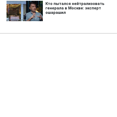
Главная
»
Бизнес
»
Экономика
Повышение железнодорожных
тарифов на фоне блокировки
портов нужно остановить, -
экономист
12:36 07.08.2026 Пт
3 мин
Повышение тарифов на грузовые
перевозки УЗ усилит давление на
промышленность, снизит
конкурентоспособность экспортеров и