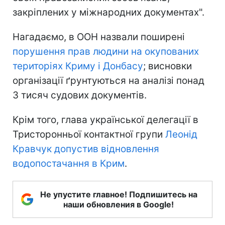
закріплених у міжнародних документах".
Нагадаємо, в ООН назвали поширені
порушення прав людини на окупованих
територіях Криму і Донбасу
; висновки
організації ґрунтуються на аналізі понад
3 тисяч судових документів.
Крім того, глава української делегації в
Тристоронньої контактної групи
Леонід
Кравчук допустив відновлення
водопостачання в Крим
.
Не упустите главное! Подпишитесь на
наши обновления в Google!