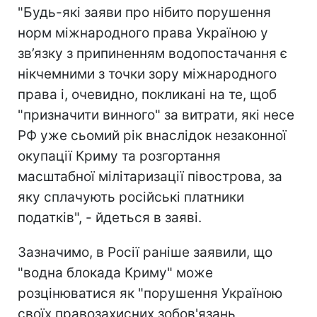
"Будь-які заяви про нібито порушення
норм міжнародного права Україною у
зв’язку з припиненням водопостачання є
нікчемними з точки зору міжнародного
права і, очевидно, покликані на те, щоб
"призначити винного" за витрати, які несе
РФ уже сьомий рік внаслідок незаконної
окупації Криму та розгортання
масштабної мілітаризації півострова, за
яку сплачують російські платники
податків", - йдеться в заяві.
Зазначимо, в Росії раніше заявили, що
"водна блокада Криму" може
розцінюватися як "порушення Україною
своїх правозахисних зобов'язань,