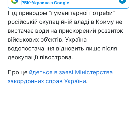
РБК-Украина в Google
Під приводом "гуманітарної потреби"
російській окупаційній владі в Криму не
вистачає води на прискорений розвиток
військових об’єктів. Україна
водопостачання відновить лише після
деокупації півострова.
Про це
йдеться в заяві Міністерства
закордонних справ України
.