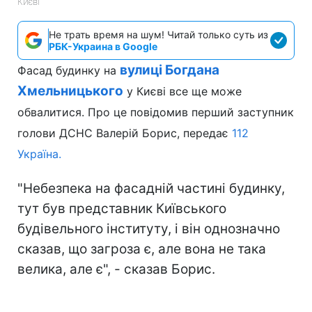
Києві
Не трать время на шум! Читай только суть из
РБК-Украина в Google
вулиці Богдана
Фасад будинку на
Хмельницького
у Києві все ще може
обвалитися. Про це повідомив перший заступник
голови ДСНС Валерій Борис, передає
112
Україна.
"Небезпека на фасадній частині будинку,
тут був представник Київського
будівельного інституту, і він однозначно
сказав, що загроза є, але вона не така
велика, але є", - сказав Борис.