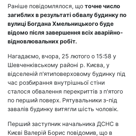
Раніше повідомлялося, що
точне число
загиблих в результаті обвалу будинку по
вулиці Богдана Хмельницького буде
відомо після завершення всіх аварійно-
відновлювальних робіт.
Нагадаємо, вчора, 25 лютого о 15:58 у
Шевченківському районі р. Києва, у
відселеній п'ятиповерховому будинку під
час розбирання внутрішньої стіни
сталося обвалення перекриттів з п'ятого
по перший поверх. Рятувальники з-під
завалів будинку витягли шість чоловік.
Перший заступник начальника ДСНС в
Києві Валерій Борис повідомив, що в