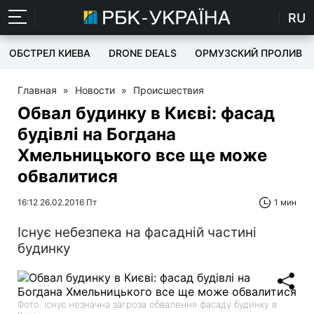
RU
ОБСТРЕЛ КИЕВА
DRONE DEALS
ОРМУЗСКИЙ ПРОЛИВ
Главная
»
Новости
»
Происшествия
Обвал будинку в Києві: фасад
будівлі на Богдана
Хмельницького все ще може
обвалитися
16:12 26.02.2016 Пт
1 мин
Існує небезпека на фасадній частині
будинку
Фото: існує незначна загроза обвалення фасаду будинку в