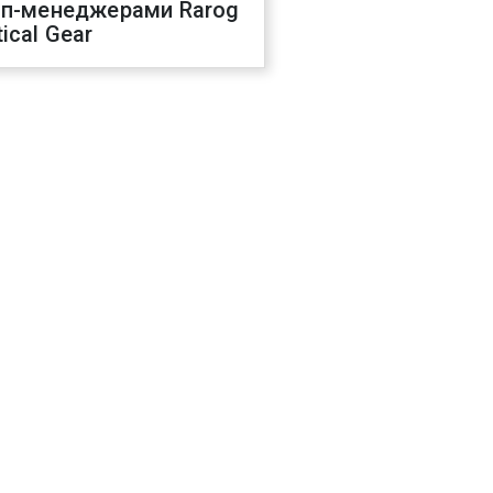
оп-менеджерами Rarog
ical Gear