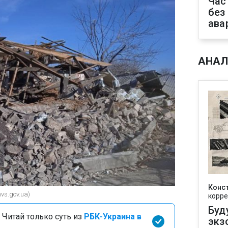
Час
без
ава
АНАЛ
Конс
vs.gov.ua)
корре
Буд
 Читай только суть из
РБК-Украина в
экз