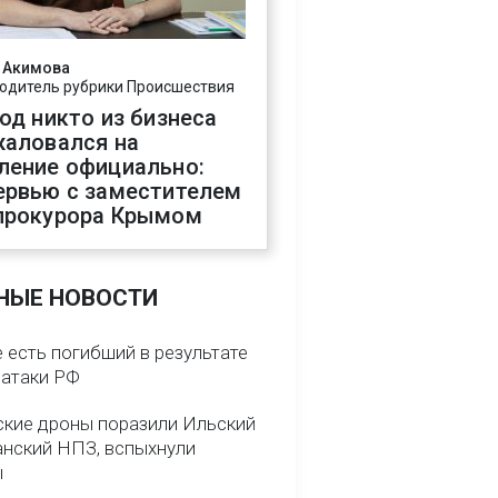
 Акимова
одитель рубрики Происшествия
год никто из бизнеса
жаловался на
ление официально:
ервью с заместителем
прокурора Крымом
НЫЕ НОВОСТИ
 есть погибший в результате
 атаки РФ
ские дроны поразили Ильский
анский НПЗ, вспыхнули
ы