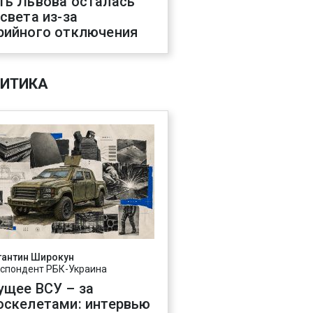
ть Львова осталась
 света из-за
рийного отключения
ИТИКА
тантин Широкун
спондент РБК-Украина
ущее ВСУ – за
оскелетами: интервью