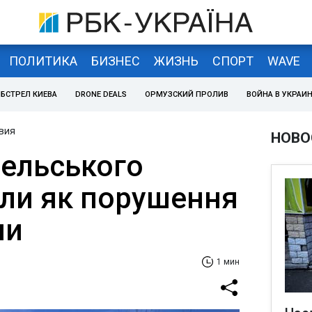
ПОЛИТИКА
БИЗНЕС
ЖИЗНЬ
СПОРТ
WAVE
БСТРЕЛ КИЕВА
DRONE DEALS
ОРМУЗСКИЙ ПРОЛИВ
ВОЙНА В УКРАИ
вия
НОВО
вельського
али як порушення
ни
1 мин