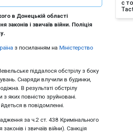
с т
Tact
ого в Донецькій області
я законів і звичаїв війни. Поліція
у.
раїна
з посиланням на
Міністерство
Невельське піддалося обстрілу з боку
вань. Снаряди влучили в будинки,
одіжна. В результаті обстрілу
 з яких повністю зруйновані.
 йдеться в повідомленні.
адження за ч.2 ст. 438 Кримінального
законів і звичаїв війни). Санкція