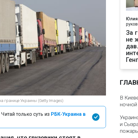
Юлия
руков
За 
не 
дав
инт
Ген
ГЛАВ
В Киеве
а границе Украины (Getty Images)
ночной
 Читай только суть из
РБК-Украина в
Украин
и Сызр
пожар
ация, что грузовики стоят в