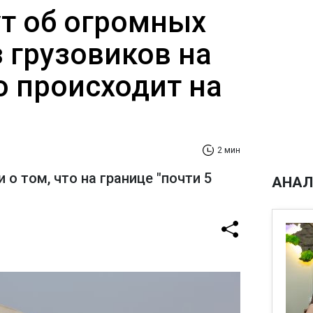
ут об огромных
 грузовиков на
о происходит на
2 мин
 о том, что на границе "почти 5
АНАЛ