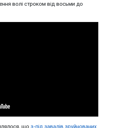
ення волі строком від восьми до
млялося, що
з-під завалів зруйнованих