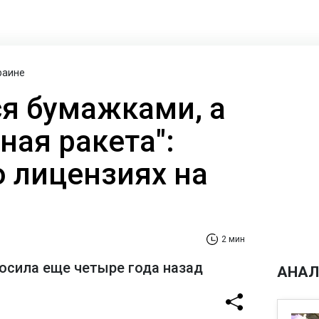
раине
я бумажками, а
ная ракета":
о лицензиях на
2 мин
росила еще четыре года назад
АНАЛ