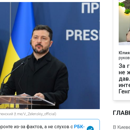
Юлия
руков
За 
не 
дав
инт
Ген
ГЛАВ
ский (t.me/V_Zelenskiy_official)
онте из-за фактов, а не слухов с
РБК-
В Киеве