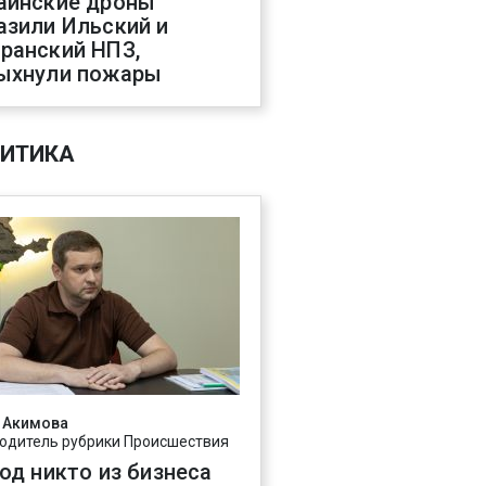
аинские дроны
азили Ильский и
ранский НПЗ,
ыхнули пожары
ИТИКА
 Акимова
одитель рубрики Происшествия
год никто из бизнеса