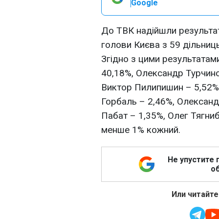
Google
До ТВК надійшли результат
голови Києва з 59 дільниц
Згідно з цими результатам
40,18%, Олександр Турчино
Виктор Пилипишин – 5,52%
Горбаль – 2,46%, Олексан
Пабат – 1,35%, Олег Тягниб
менше 1% кожний.
Не упустите 
об
Или читайте