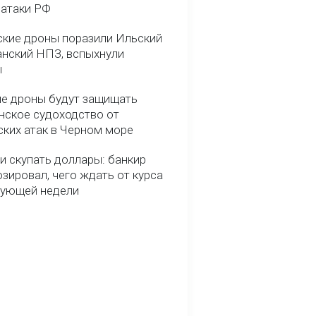
 атаки РФ
ские дроны поразили Ильский
анский НПЗ, вспыхнули
ы
е дроны будут защищать
нское судоходство от
ских атак в Черном море
и скупать доллары: банкир
зировал, чего ждать от курса
дующей недели