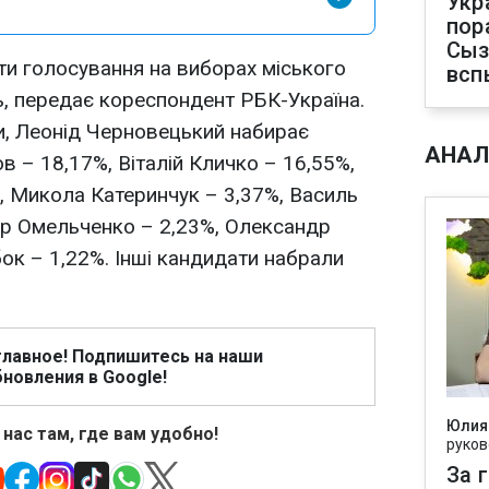
Укр
пор
Сыз
и голосування на виборах міського
всп
ь, передає кореспондент РБК-Україна.
и, Леонід Черновецький набирає
АНАЛ
в – 18,17%, Віталій Кличко – 16,55%,
, Микола Катеринчук – 3,37%, Василь
др Омельченко – 2,23%, Олександр
ок – 1,22%. Інші кандидати набрали
главное! Подпишитесь на наши
новления в Google!
Юлия
 нас там, где вам удобно!
руков
За 