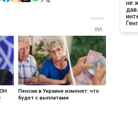
не 
дав
инт
Ген