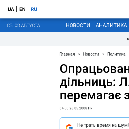
UA
EN
RU
НОВОСТИ
АНАЛИТИКА
СБ, 08 АВГУСТА
О
Главная
»
Новости
»
Политика
Опрацьован
дільниць: 
перемагає з
04:50 26.05.2008 Пн
Не трать время на шум!