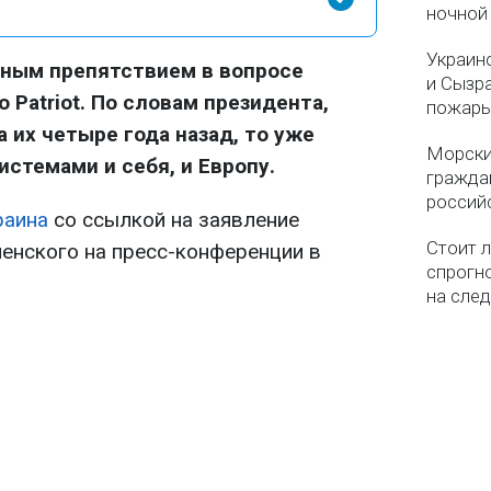
ночной
Украин
зным препятствием в вопросе
и Сызр
 Patriot. По словам президента,
пожар
 их четыре года назад, то уже
Морски
стемами и себя, и Европу.
гражда
россий
раина
со ссылкой на заявление
Стоит л
енского на пресс-конференции в
спрогно
на сле