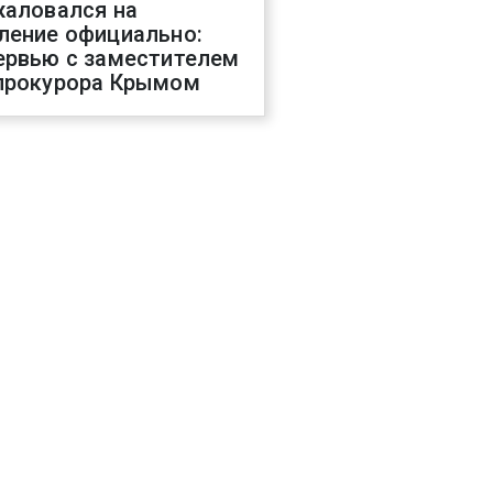
жаловался на
ление официально:
ервью с заместителем
прокурора Крымом