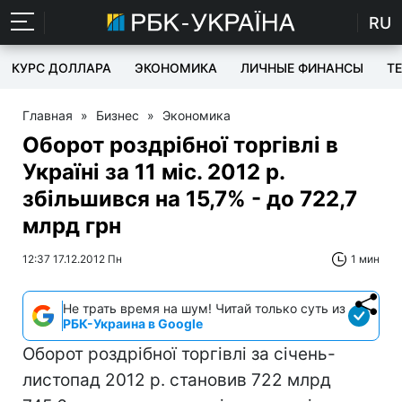
RU
КУРС ДОЛЛАРА
ЭКОНОМИКА
ЛИЧНЫЕ ФИНАНСЫ
T
Главная
»
Бизнес
»
Экономика
Оборот роздрібної торгівлі в
Україні за 11 міс. 2012 р.
збільшився на 15,7% - до 722,7
млрд грн
12:37 17.12.2012 Пн
1 мин
Не трать время на шум! Читай только суть из
РБК-Украина в Google
Оборот роздрібної торгівлі за січень-
листопад 2012 р. становив 722 млрд