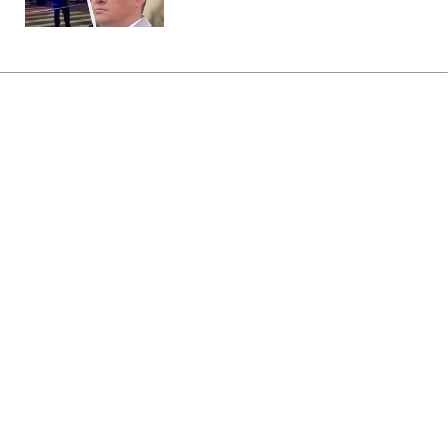
Главная
»
Бизнес
Россия уничтожила склады с
продукцией JTI и Imperial
Brands, - СМИ
21:11 06.08.2026 Чт
2 мин
В Imperial Brands ущерб от российских
ударов оценили в десятки миллионов
гривен
ВАЛЕРИЙ УЛЬЯНЕНКО