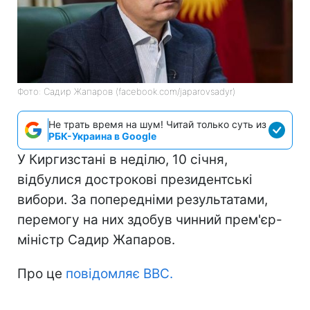
Фото: Садир Жапаров (facebook.com/japarovsadyr)
Не трать время на шум! Читай только суть из
РБК-Украина в Google
У Киргизстані в неділю, 10 січня,
відбулися дострокові президентські
вибори. За попередніми результатами,
перемогу на них здобув чинний прем'єр-
міністр Садир Жапаров.
Про це
повідомляє BBC.