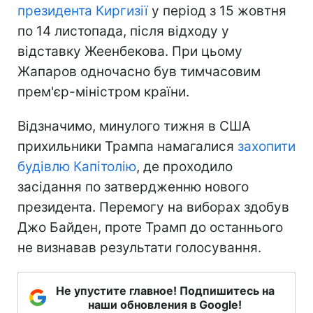
президента Киргизії
у період з 15 жовтня
по 14 листопада, після відходу у
відставку Жеенбекова. При цьому
Жапаров одночасно був тимчасовим
прем'єр-міністром країни.
Відзначимо, минулого тижня в США
прихильники Трампа намагалися
захопити
будівлю Капітолію
, де проходило
засідання по затвердженню нового
президента. Перемогу на виборах здобув
Джо Байден, проте Трамп до останнього
не визнавав результати голосування.
Не упустите главное! Подпишитесь на
наши обновления в Google!