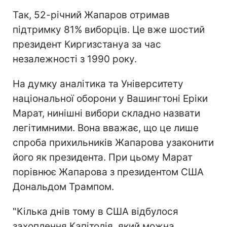
Так, 52-річний Жапаров отримав
підтримку 81% виборців. Це вже шостий
президент Киргизстануа за час
незалежності з 1990 року.
На думку аналітика та Університету
національної оборони у Вашингтоні Еріки
Марат, нинішні вибори складно назвати
легітимними. Вона вважає, що це лише
спроба прихильників Жапарова узаконити
його як президента. При цьому Марат
порівнює Жапарова з президентом США
Дональдом Трампом.
"Кілька днів тому в США відбулося
захоплення Капітолія, який можна