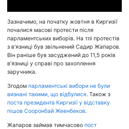
Зазначимо, на початку жовтня в Киргизії
почалися масові протести після
парламентських виборів. На тлі протестів
з в'язниці був звільнений Садир Жапаров.
Він раніше був засуджений до 11,5 років
в'язниці у справі про захоплення
заручника.
Згодом
парламентські вибори не були
визнані такими, що відбулися
. Також з
поста президента Киргизії у відставку
пішов Сооронбай Жеенбеков
.
Жапаров займав тимчасово
пост