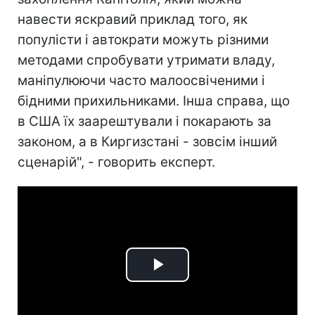
навести яскравий приклад того, як
популісти і автократи можуть різними
методами спробувати утримати владу,
маніпулюючи часто малоосвіченими і
бідними прихильниками. Інша справа, що
в США їх заарештували і покарають за
законом, а в Киргизстані - зовсім інший
сценарій", - говорить експерт.
Play
Video