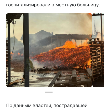
госпитализировали в местную больницу.
Фото: Ночью Киевскую область атаковали дроны (t.me/Igor_Sapozhko)
По данным властей, пострадавшей