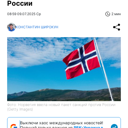
России
08:59 09.07.2025 Ср
2 мин
КОНСТАНТИН ШИРОКУН
Фото: Норвегия ввела новый пакет санкций против России
(Getty Images)
Выключи хаос международных новостей!
Получай только важное из
РБК-Украина в