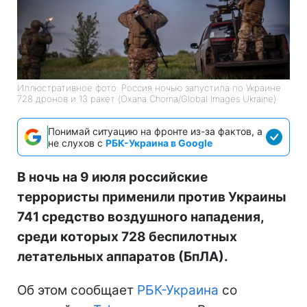
Иллюстративное фото: Россия ночью запустила по Украине
728 дронов и 13 ракет (Oxana Chorna/Global Images Ukraine)
Понимай ситуацию на фронте из-за фактов, а
не слухов с
РБК-Украина в Google
В ночь на 9 июля российские
террористы применили против Украины
741 средство воздушного нападения,
среди которых 728 беспилотных
летательных аппаратов (БпЛА).
Об этом сообщает
РБК-Украина
со