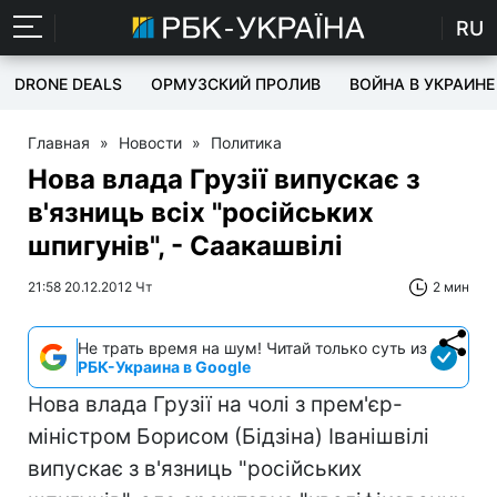
RU
DRONE DEALS
ОРМУЗСКИЙ ПРОЛИВ
ВОЙНА В УКРАИНЕ
Главная
»
Новости
»
Политика
Нова влада Грузії випускає з
в'язниць всіх "російських
шпигунів", - Саакашвілі
21:58 20.12.2012 Чт
2 мин
Не трать время на шум! Читай только суть из
РБК-Украина в Google
Нова влада Грузії на чолі з прем'єр-
міністром Борисом (Бідзіна) Іванішвілі
випускає з в'язниць "російських