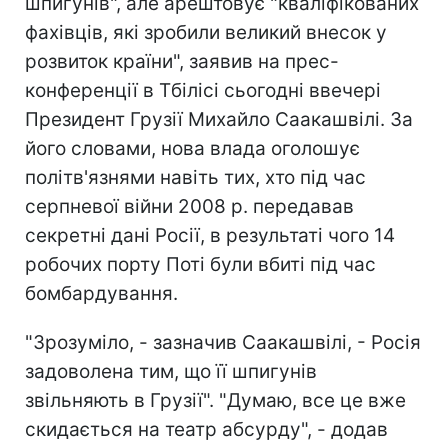
шпигунів", але арештовує "кваліфікованих
фахівців, які зробили великий внесок у
розвиток країни", заявив на прес-
конференції в Тбілісі сьогодні ввечері
Президент Грузії Михайло Саакашвілі. За
його словами, нова влада оголошує
політв'язнями навіть тих, хто під час
серпневої війни 2008 р. передавав
секретні дані Росії, в результаті чого 14
робочих порту Поті були вбиті під час
бомбардування.
"Зрозуміло, - зазначив Саакашвілі, - Росія
задоволена тим, що її шпигунів
звільняють в Грузії". "Думаю, все це вже
скидається на театр абсурду", - додав