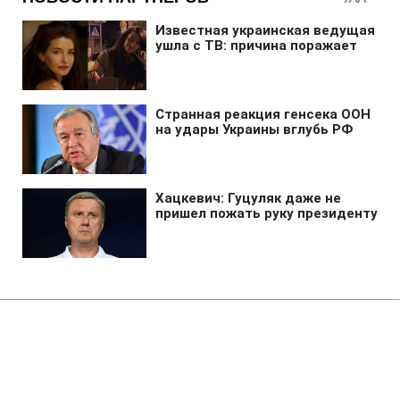
Главная
»
Бизнес
»
Tech
Худший год в истории
человечества: ученые