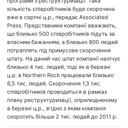
програми з реструктуризації. Така
кількість співробітників буде скорочена
вже в серпні ц.р., передає Associated
Press. Представники компанії вважають,
що близько 500 співробітників підуть за
власним бажанням, а близько 800 людей
потраплять під примусове скорочення
штату. На даний час штат компанії налічує
близько 4 тис. людей, тоді як в березні
ц.р. в Northern Rock працювали близько
6,5 тис. людей. Скорочення 1,3 тис.
співробітників проводиться в рамках
плану реструктуризації, оприлюдненому
в березні ц.р., згідно з яким компанія
скоротить більше 2 тис. людей до 2011 р.