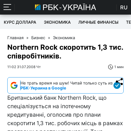
RU
КУРС ДОЛЛАРА
ЭКОНОМИКА
ЛИЧНЫЕ ФИНАНСЫ
T
Главная
»
Бизнес
»
Экономика
Northern Rock скоротить 1,3 тис.
співробітників.
11:02 31.07.2008 Чт
1 мин
Не трать время на шум! Читай только суть из
РБК-Украина в Google
Британський банк Northern Rock, що
спеціалізується на іпотечному
кредитуванні, оголосив про плани
скоротити 1,3 тис. робочих місць в рамках