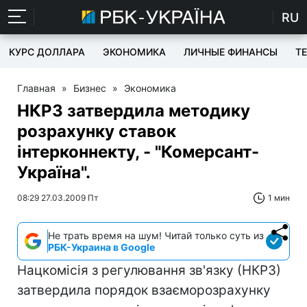
RU
КУРС ДОЛЛАРА
ЭКОНОМИКА
ЛИЧНЫЕ ФИНАНСЫ
T
Главная
»
Бизнес
»
Экономика
НКРЗ затвердила методику
розрахунку ставок
інтерконнекту, - "Комерсант-
Україна".
08:29 27.03.2009 Пт
1 мин
Не трать время на шум! Читай только суть из
РБК-Украина в Google
Нацкомісія з регулювання зв'язку (НКРЗ)
затвердила порядок взаєморозрахунку