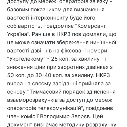
доступу до мережі операторів зв'язку -
базовим показником для визначення
вартості інтерконнекту буде його
собівартість, повідомляє "Комерсант-
Україна". Раніше в НКРЗ повідомляли, що
це може означати збереження нинішньої
вартості дзвінків на фіксовані номери
"Укртелекому" - 25 коп. за хвилину - і
зниження ціни при зворотних дзвінках з
50 коп. до 30-40 коп. за хвилину. НКРЗ
вчора на своєму засіданні прийняла за
основу "Тимчасовий порядок здійснення
взаєморозрахунків за доступ до мереж
операторів телекомунікацій", повідомив
член комісії Володимир Звєрєв. Цей
документ визначає методику розрахунку