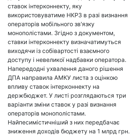
ставок інтерконнекту, яку
використовуватиме НКРЗ в разі визнання
операторів мобільного зв'язку
монополістами. Згідно з документом,
ставки інтерконнекту визначатимуться
виходячи із собівартості взаємного
доступу і невеликої надбавки оператора.
Напередодні ухвалення даного рішення
ДПА направила АМКУ листа з оцінкою
впливу ставок інтерконнекту на
держбюджет. У листі розглядаються три
варіанти зміни ставок у разі визнання
операторів монополістами.
Найпесимістичніший з них передбачає
зниження доходів бюджету на 1 млрд грн.