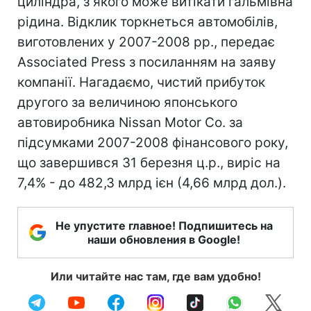
циліндра, з якого може витікати гальмівна
рідина. Відклик торкнеться автомобілів,
виготовлених у 2007-2008 рр., передає
Associated Press з посиланням на заяву
компанії. Нагадаємо, чистий прибуток
другого за величиною японського
автовиробника Nissan Motor Co. за
підсумками 2007-2008 фінансового року,
що завершився 31 березня ц.р., виріс на
7,4% - до 482,3 млрд ієн (4,66 млрд дол.).
Не упустите главное! Подпишитесь на
наши обновления в Google!
Или читайте нас там, где вам удобно!