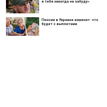
Главная
»
Бизнес
»
Tech
Керамика, круглый экран и
модель без дисплея: как
изменятся Apple Watch
13:07 10.08.2026 Пн
2 мин
Техногигант хочет дать больше выбора
пользователям