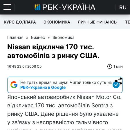
RU
КУРС ДОЛЛАРА
ЭКОНОМИКА
ЛИЧНЫЕ ФИНАНСЫ
T
Главная
»
Бизнес
»
Экономика
Nissan відкличе 170 тис.
автомобілів з ринку США.
16:49 23.07.2008 Ср
1 мин
Не трать время на шум! Читай только суть из
РБК-Украина в Google
Японський автовиробник Nissan Motor Co.
відкликає 170 тис. автомобілів Sentra з
ринку США. Дане рішення було ухвалене
у зв'язку з несправністю гальмівного