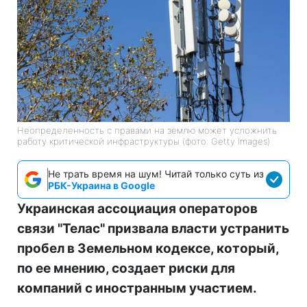
Неопределенность с правами на землю может усложнить
работу критической инфраструктуры (фото: Getty Images)
Не трать время на шум! Читай только суть из
РБК-Украина в Google
Украинская ассоциация операторов
связи "Телас" призвала власти устранить
пробел в Земельном кодексе, который,
по ее мнению, создает риски для
компаний с иностранным участием.