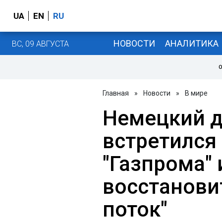
UA
EN
RU
НОВОСТИ
АНАЛИТИКА
ВС, 09 АВГУСТА
О
Главная
»
Новости
»
В мире
Немецкий д
встретился 
"Газпрома" 
восстанови
поток"