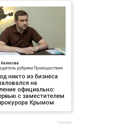
 Акимова
одитель рубрики Происшествия
год никто из бизнеса
жаловался на
ление официально:
ервью с заместителем
прокурора Крымом