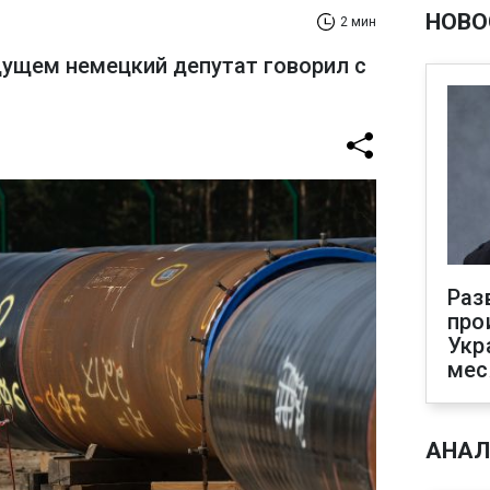
НОВО
2 мин
ущем немецкий депутат говорил с
Раз
про
Укр
мес
АНАЛ