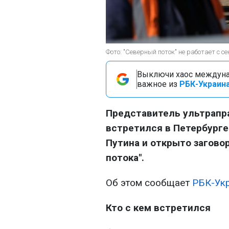
Фото: "Северный поток" не работает с се
Выключи хаос междуна
важное из
РБК-Украина
Представитель ультрапр
встретился в Петербурге 
Путина и открыто загово
потока".
Об этом сообщает
РБК-Ук
Кто с кем встретился