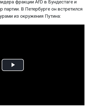
лидера фракции AfD в Бундестаге и
 партии. В Петербурге он встретился
урами из окружения Путина:
Play
Video