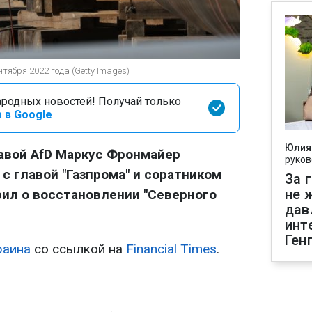
нтября 2022 года (Getty Images)
родных новостей! Получай только
 в Google
Юлия
авой AfD Маркус Фронмайер
руков
с главой "Газпрома" и соратником
За 
не 
рил о восстановлении "Северного
дав
инт
Ген
раина
со ссылкой на
Financial Times
.