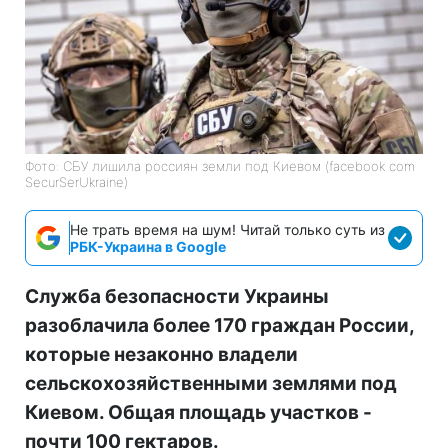
Фото: СБУ лишила россиян земли под Киевом (facebook com
SecurSerUkraine)
Не трать время на шум! Читай только суть из
РБК-Украина в Google
Служба безопасности Украины
разоблачила более 170 граждан России,
которые незаконно владели
сельскохозяйственными землями под
Киевом. Общая площадь участков -
почти 100 гектаров.