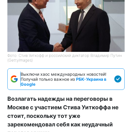
Фото: Стив Уиткофф и российский диктатор Владимир Путин
(GettyImagеs)
Выключи хаос международных новостей!
Получай только важное из
РБК-Украина в
Google
Возлагать надежды на переговоры в
Москве с участием Стива Уиткоффа не
стоит, поскольку тот уже
зарекомендовал себя как неудачный