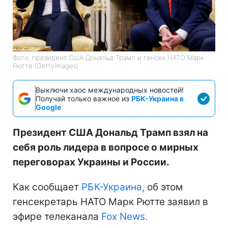
Фото: президент США Дональд Трамп и генсек НАТО Марк
Рютте (GettyImagеs)
Выключи хаос международных новостей!
Получай только важное из
РБК-Украина в
Google
Президент США Дональд Трамп взял на
себя роль лидера в вопросе о мирных
переговорах Украины и России.
Как сообщает
РБК-Украина,
об этом
генсекретарь НАТО Марк Рютте заявил в
эфире телеканала
Fox News.