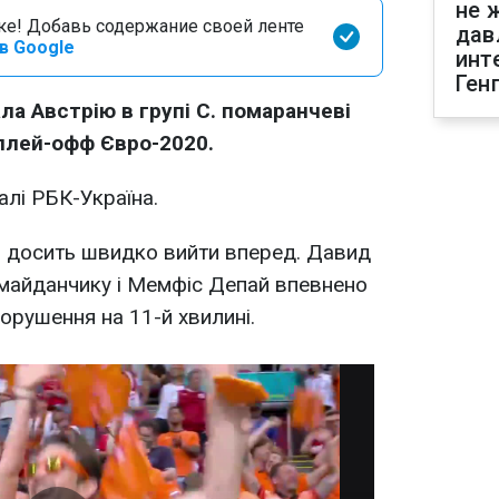
не 
оке! Добавь содержание своей ленте
дав
в Google
инт
Ген
ла Австрію в групі C. помаранчеві
 плей-офф Євро-2020.
алі РБК-Україна.
 досить швидко вийти вперед. Давид
майданчику і Мемфіс Депай впевнено
порушення на 11-й хвилині.