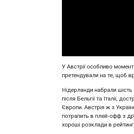
У Австрії особливо моменті
претендували на те, щоб вр
Нідерланди набрали шість
після Бельгії та Італії, д
Європи. Австрія ж з Украї
потрапить в плей-офф з дру
хороші розклади в рейтинг