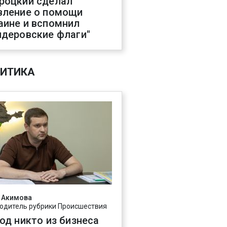
роцкий сделал
вление о помощи
аине и вспомнил
ндеровские флаги"
ИТИКА
 Акимова
одитель рубрики Происшествия
год никто из бизнеса