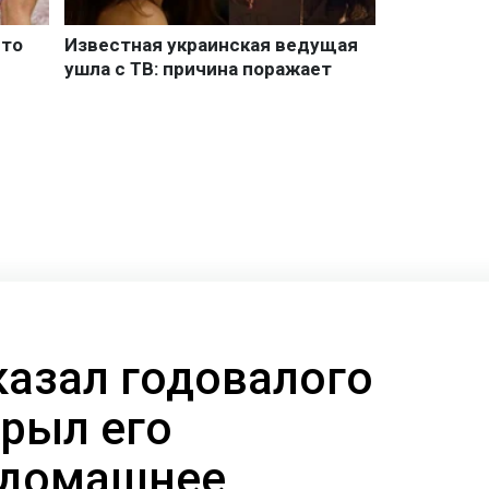
казал годовалого
крыл его
 домашнее