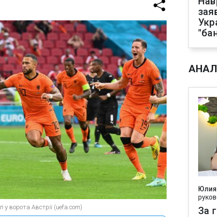
Нав
зая
Укр
"ба
АНАЛ
Юлия
руков
 у ворота Австрії (uefa.com)
За 