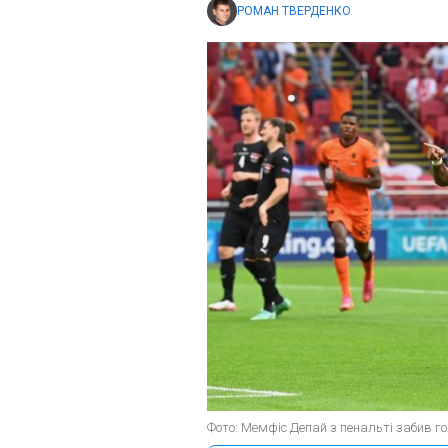
РОМАН ТВЕРДЕНКО
Фото: Мемфіс Депай з пенальті забив гол