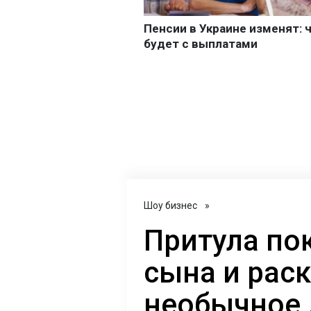
Шоу бизнес
»
Притула по
сына и рас
необычное