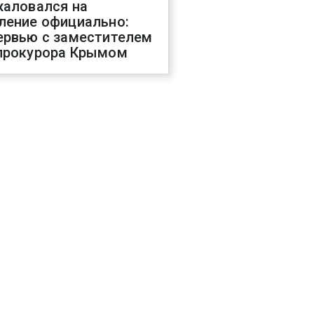
жаловался на
ление официально:
ервью с заместителем
прокурора Крымом