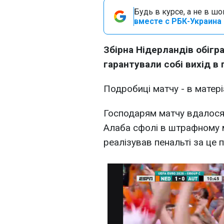
Будь в курсе, а не в ш
вместе с РБК-Украина 
Збірна Нідерландів обігра
гарантували собі вихід в
Подробиці матчу - в матері
Господарям матчу вдалося
Алаба сфолі в штрафному 
реалізував пенальті за це 