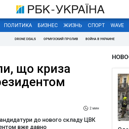
ПОЛИТИКА
БИЗНЕС
ЖИЗНЬ
СПОРТ
WAVE
DRONE DEALS
ОРМУЗСКИЙ ПРОЛИВ
ВОЙНА В УКРАИНЕ
НОВО
ли, що криза
резидентом
2 мин
кандидатури до нового складу ЦВК
дентом вже давно