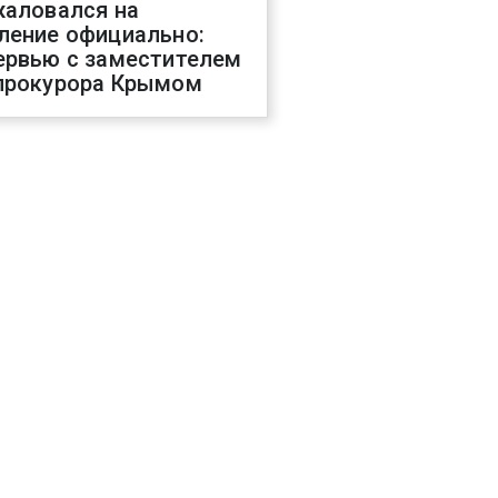
жаловался на
ление официально:
ервью с заместителем
прокурора Крымом