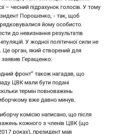
ії – чесний підрахунок голосів. У тому
езидент Порошенко, - так, щоб
орядковувалися йому особисто.
ести до невизнання результатів
іпуляцій. У жодної політичної сили не
. Це орган, який створений для
- заявив Геращенко.
одний фронт” також нагадав, що
аду ЦВК мали бути подані
скільки термін повноважень
иборчкому вже давно минув.
виборчу комісію написано, що після
важень кожного з членів ЦВК (що
2017 роках), президент мав