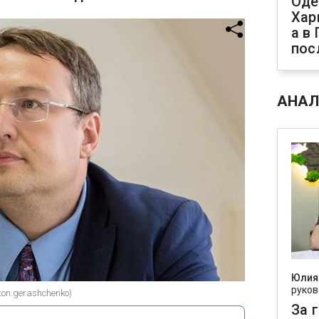
Оде
Хар
а в
пос
АНАЛ
Юлия
руков
ton.gerashchenko)
За 