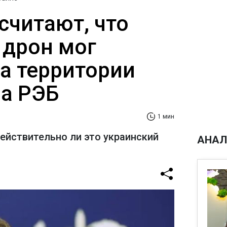
считают, что
 дрон мог
на территории
за РЭБ
1 мин
действительно ли это украинский
АНАЛ