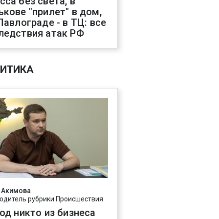
сса без света, в
ькове "прилет" в дом,
 Павлограде - в ТЦ: все
ледствия атак РФ
ИТИКА
 Акимова
одитель рубрики Происшествия
год никто из бизнеса