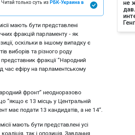
не 
 Читай только суть из
РБК-Украина в
дав
инт
Ген
ісії мають бути представлені
ичних фракцій парламенту - як
озиції, оскільки в іншому випадку є
ів виборів та різного роду
в представник фракції “Народний
д час ефіру на парламентському
“Народний фронт” неодноразово
що “якщо є 13 місць у Центральній
ент має подати 13 кандидатів, а не 14”.
місії мають бути представлені усі
 коаліція, так і опозиція. Завдання