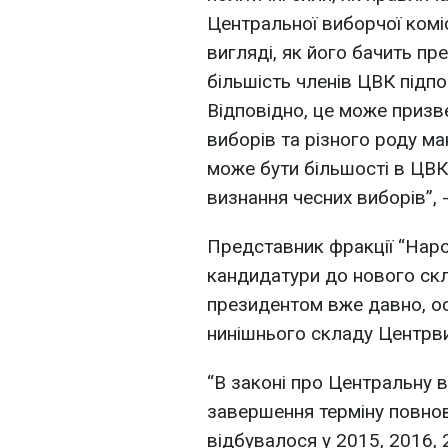
Центральної виборчої коміс
вигляді, як його бачить пр
більшість членів ЦВК підп
Відповідно, це може призв
виборів та різного роду ман
може бути більшості в ЦВК
визнання чесних виборів”, 
Представник фракції “Нар
кандидатури до нового скл
президентом вже давно, о
нинішнього складу Центрв
“В законі про Центральну 
завершення терміну повно
відбувалося у 2015, 2016, 