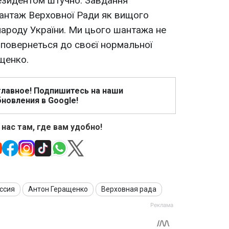
езидентом штучно. Завдання
шантаж Верховної Ради як вищого
ароду України. Ми цього шантажа не
повернеться до своєї нормальної
щенко.
главное! Подпишитесь на наши
новления в Google!
 нас там, где вам удобно!
ссия
Антон Геращенко
Верховная рада