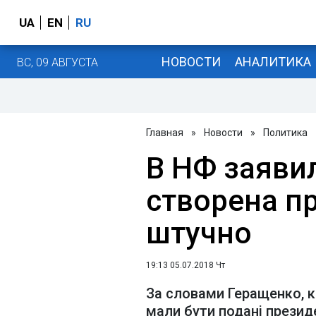
UA
EN
RU
НОВОСТИ
АНАЛИТИКА
ВС, 09 АВГУСТА
Главная
»
Новости
»
Политика
В НФ заяви
створена п
штучно
19:13 05.07.2018 Чт
За словами Геращенко, 
мали бути подані прези