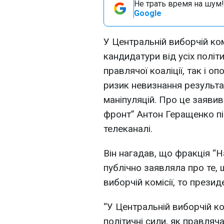
Не трать время на шум!
Google
У Центральній виборчій ком
кандидатури від усіх політ
правлячої коаліції, так і оп
ризик невизнання результат
маніпуляцій. Про це заяви
фронт” Антон Геращенко пі
телеканалі.
Він нагадав, що фракція 
публічно заявляла про те, 
виборчій комісії, то презид
“У Центральній виборчій ко
політичні сили, як правляча