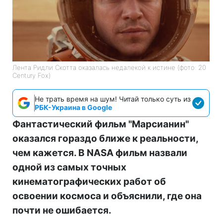
Лента Ридли Скотта оказалась недалекой к истине (фото: 20
Century Fox)
Не трать время на шум! Читай только суть из
РБК-Украина в Google
Фантастический фильм "Марсианин"
оказался гораздо ближе к реальности,
чем кажется. В NASA фильм назвали
одной из самых точных
кинематографических работ об
освоении космоса и объяснили, где она
почти не ошибается.