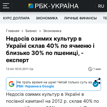
RU
КУРС ДОЛЛАРА
ЭКОНОМИКА
ЛИЧНЫЕ ФИНАНСЫ
T
Главная
»
Бизнес
»
Экономика
Недосів озимих культур в
Україні склав 40% по ячменю і
близько 30% по пшениці, -
експерт
13:44 19.10.2011 Ср
1 мин
Не трать время на шум! Читай только суть из
РБК-Украина в Google
Недосів озимих культур в Україні в
посівної кампанії на 2012 р. склав 40% по