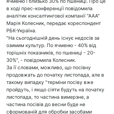
ячменю і близько 30% по пшениці. Про це
в ході прес-конференції повідомила
аналітик консалтингової компанії "ААА"
Марія Колесник, передає кореспондент
РБК-Україна.
"На сьогоднішній день існує недосів за
озимим культур. По ячменю - 40% від
торішніх показників, по пшениці - 20-
30%", - повідомила Колесник.
За її словами, можливо, що посівну
продовжать до початку листопада, але в
такому випадку "терміни посіву вже
пройдуть, і якщо сіяти будуть на початку
листопада, то частина вимерзне, а
частина посівів до весни буде не
сформованій для обробки засобами