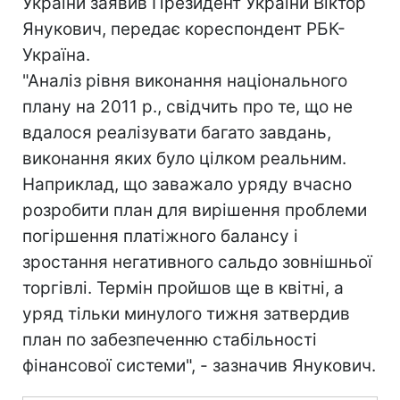
України заявив Президент України Віктор
Янукович, передає кореспондент РБК-
Україна.
"Аналіз рівня виконання національного
плану на 2011 р., свідчить про те, що не
вдалося реалізувати багато завдань,
виконання яких було цілком реальним.
Наприклад, що заважало уряду вчасно
розробити план для вирішення проблеми
погіршення платіжного балансу і
зростання негативного сальдо зовнішньої
торгівлі. Термін пройшов ще в квітні, а
уряд тільки минулого тижня затвердив
план по забезпеченню стабільності
фінансової системи", - зазначив Янукович.