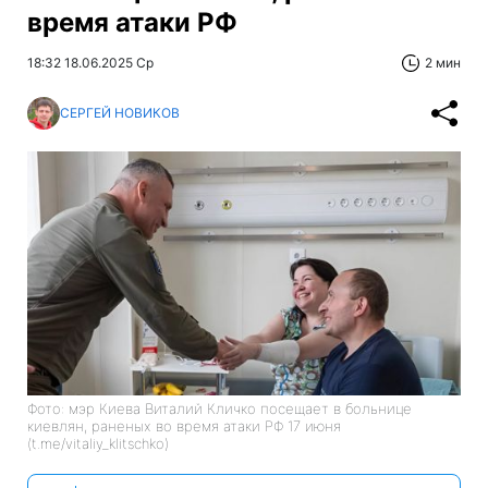
время атаки РФ
18:32 18.06.2025 Ср
2 мин
СЕРГЕЙ НОВИКОВ
Фото: мэр Киева Виталий Кличко посещает в больнице
киевлян, раненых во время атаки РФ 17 июня
(t.me/vitaliy_klitschko)