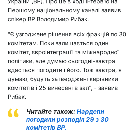
України (ВР). Про це в ході інтерв'ю на
Першому національному каналі заявив
спікер ВР Володимир Рибак.
"Є узгоджене рішення всіх фракцій по 30
комітетам. Поки залишається один
комітет, євроінтеграції та міжнародної
політики, але думаю сьогодні-завтра
вдасться погодити і його. Тож завтра, я
думаю, будуть затверджені керівники
комітетів і 25 винесені в зал", - заявив
Рибак.
Читайте також:
Нардепи
погодили розподіл 29 з 30
комітетів ВР.