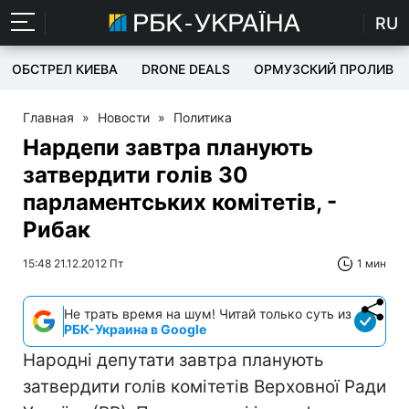
RU
ОБСТРЕЛ КИЕВА
DRONE DEALS
ОРМУЗСКИЙ ПРОЛИВ
Главная
»
Новости
»
Политика
Нардепи завтра планують
затвердити голів 30
парламентських комітетів, -
Рибак
15:48 21.12.2012 Пт
1 мин
Не трать время на шум! Читай только суть из
РБК-Украина в Google
Народні депутати завтра планують
затвердити голів комітетів Верховної Ради