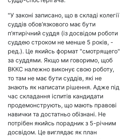
судді-спостерігача.
"У законі записано, що в складі колегії
суддів обов’язкового має бути
п’ятирічний суддя (із досвідом роботи
суддею строком не менше 5 років, -
ред.). Це якийсь формат "смотрящего"
за суддями. Якщо ми говоримо, щоб
ВККС належно виконує свою роботу,
то там не має бути суддів, які не
знають як написати рішення. Адже під
час складання іспитів кандидати
продемонструють, що мають правові
навички та достатньо обізнані. Не
потрібен якийсь порадник з 5-річним
досвідом. Це виглядає як план