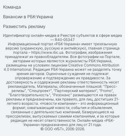
Команда
Вакансии в РБК-Украина
Разместить рекламу
Идентификатор онлайн-медиа в Реестре субъектов в сфере медиа
— R40-05347
Информационный портал «РБК-Украина» имеет трехязычную
версию (украинскую, русскую и английскую), главная страница
портала –
https://www.rbc.ua
. Фотографии, изображения
принадлежат их правообладателям. Все фотографии на Портале,
авторами которых являются журналисты РБК-Украина,
размещены на условиях лицензии Creative Commons Attribution
4.0 International. Редакция РБК-Украина может не разделять точку
зрения авторов. Оценочные суждения не подлежат
опровержению и подтверждению их правдивости. За
достоверность и содержание рекламы ответственность несет
рекламодатель. Материалы, обозначенные плашкой: "Пресс-
релизы", "Спецпроект", "Партнерский материал", "Promo",
"Благотворительность", "Резонанс" размещаются на правах
рекламы и предназначены, как правило, для лиц, достигших 21-
летнего возраста. «Новости компании» – это информационный
формат, охватывающий новости, события и объявления,
связанные с деятельностью компаний, базирующиеся на
прессрелизах, выпускаемых самими компаниями, и за которые
редакция не несет ответственности. Онлайн-медиа «РБК-
Украина» предназначено для лиц от 21 года.
© ООО «УБТ», 2006-2026.